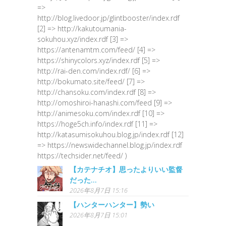
=>
http://blog.livedoor.jp/glintbooster/index.rdf
[2] => http://kakutoumania-
sokuhou.xyz/index.rdf [3] =>
https://antenamtm.com/feed/ [4] =>
https://shinycolors.xyz/index.rdf [5] =>
http://rai-den.com/index.rdf/ [6] =>
http://bokumato.site/feed/ [7] =>
http://chansoku.com/index.rdf [8] =>
http://omoshiroi-hanashi.com/feed [9] =>
http://animesoku.com/index.rdf [10] =>
https://hoge5ch.info/index.rdf [11] =>
http://katasumisokuhou.blog.jp/index.rdf [12]
=> https://newswidechannel.blog.jp/index.rdf
https://techsider.net/feed/ )
【カテナチオ】思ったよりいい監督
だった…
2026年8月7日 15:16
【ハンターハンター】勢い
2026年8月7日 15:01