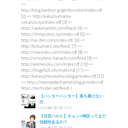
=>
http://blog.livedoor.jp/glintbooster/index.rdf
[2] => http://kakutoumania-
sokuhou.xyz/index.rdf [3] =>
https://antenamtm.com/feed/ [4] =>
https://shinycolors.xyz/index.rdf [5] =>
http://rai-den.com/index.rdf/ [6] =>
http://bokumato.site/feed/ [7] =>
http://chansoku.com/index.rdf [8] =>
http://omoshiroi-hanashi.com/feed [9] =>
http://animesoku.com/index.rdf [10] =>
https://hoge5ch.info/index.rdf [11] =>
http://katasumisokuhou.blog.jp/index.rdf [12]
=> https://newswidechannel.blog.jp/index.rdf
https://techsider.net/feed/ )
【ハンターハンター】落ち着けない
方
2026年8月7日 10:07
【涼宮ハルヒ】キョン=神説ってまだ
信頼性あるの？
2026年8月7日 09:56