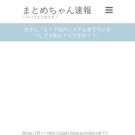
まとめちゃん速報
いろいろまとめます！
女さん「え！？社内システム全てワンオ
ペしてる私がクビですか！？」
Array ( [0] => http://ojighi.blog.jp/index.rdf [1]