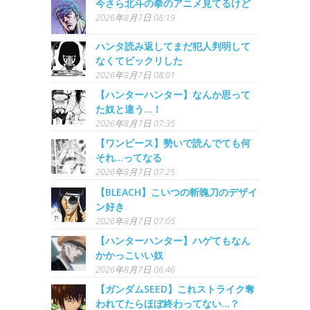
今さら北斗の拳のアニメ見てるけど
2026年8月7日 08:19
ハンタ読み返してまだ犯人判明して
なくてビックリした
2026年8月7日 08:01
【ハンターハンター】なんか思って
た奴と違う…！
2026年8月7日 07:35
【ワンピース】勢いで読んでても何
それ…ってなる
2026年8月7日 07:25
【BLEACH】こいつの斬魄刀のデザイ
ン好き
2026年8月7日 07:05
【ハンターハンター】ハゲてもなん
かかっこいい奴
2026年8月7日 06:46
【ガンダムSEED】これストライク奪
われてたらほぼ終わってない…？