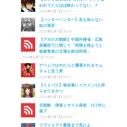
われてたらほぼ終わってない…？
2026年8月7日 06:31
【ハンターハンター】念も知らない
奴の発言
2026年8月7日 06:05
【アホの大朝鮮】中国外務省、広島
原爆投下に関して「同情を得ようと
核被害者の立場を政治利用」
2026年8月7日 06:00
ゲームではやたらと優遇されるヤム
チャと言う男
2026年8月7日 05:51
【リトバス】無自覚にイケメン4人侍
らせてるやつ
2026年8月7日 05:01
北朝鮮、弾道ミサイル発射 EEZ外に
落下
2026年8月7日 03:00
リヴァイアス最後まで見たよ