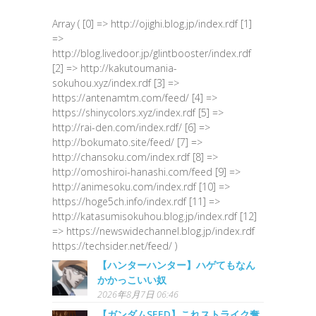
Array ( [0] => http://ojighi.blog.jp/index.rdf [1]
=>
http://blog.livedoor.jp/glintbooster/index.rdf
[2] => http://kakutoumania-
sokuhou.xyz/index.rdf [3] =>
https://antenamtm.com/feed/ [4] =>
https://shinycolors.xyz/index.rdf [5] =>
http://rai-den.com/index.rdf/ [6] =>
http://bokumato.site/feed/ [7] =>
http://chansoku.com/index.rdf [8] =>
http://omoshiroi-hanashi.com/feed [9] =>
http://animesoku.com/index.rdf [10] =>
https://hoge5ch.info/index.rdf [11] =>
http://katasumisokuhou.blog.jp/index.rdf [12]
=> https://newswidechannel.blog.jp/index.rdf
https://techsider.net/feed/ )
【ハンターハンター】ハゲてもなん
かかっこいい奴
2026年8月7日 06:46
【ガンダムSEED】これストライク奪