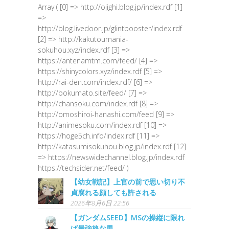
Array ( [0] => http://ojighi.blog.jp/index.rdf [1]
=>
http://blog.livedoor.jp/glintbooster/index.rdf
[2] => http://kakutoumania-
sokuhou.xyz/index.rdf [3] =>
https://antenamtm.com/feed/ [4] =>
https://shinycolors.xyz/index.rdf [5] =>
http://rai-den.com/index.rdf/ [6] =>
http://bokumato.site/feed/ [7] =>
http://chansoku.com/index.rdf [8] =>
http://omoshiroi-hanashi.com/feed [9] =>
http://animesoku.com/index.rdf [10] =>
https://hoge5ch.info/index.rdf [11] =>
http://katasumisokuhou.blog.jp/index.rdf [12]
=> https://newswidechannel.blog.jp/index.rdf
https://techsider.net/feed/ )
【幼女戦記】上官の前で思い切り不
貞腐れる顔しても許される
2026年8月6日 22:56
【ガンダムSEED】MSの操縦に限れ
ば最強格な男