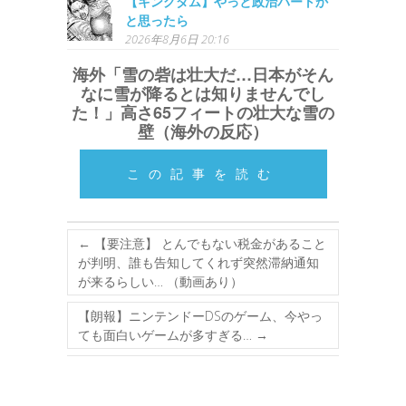
【キングダム】やっと政治パートか
と思ったら
2026年8月6日 20:16
海外「雪の砦は壮大だ…日本がそん
なに雪が降るとは知りませんでし
た！」高さ65フィートの壮大な雪の
壁（海外の反応）
この記事を読む
←
【要注意】 とんでもない税金があること
が判明、誰も告知してくれず突然滞納通知
が来るらしい… （動画あり）
【朗報】ニンテンドーDSのゲーム、今やっ
ても面白いゲームが多すぎる…
→