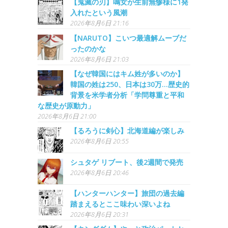
【鬼滅の刃】鳴女が生前無惨様に1発
入れたという風潮
2026年8月6日 21:16
【NARUTO】こいつ最適解ムーブだ
ったのかな
2026年8月6日 21:03
【なぜ韓国にはキム姓が多いのか】
韓国の姓は250、日本は30万…歴史的
背景を米学者分析「学問尊重と平和
な歴史が原動力」
2026年8月6日 21:00
【るろうに剣心】北海道編が楽しみ
2026年8月6日 20:55
シュタゲ リブート、後2週間で発売
2026年8月6日 20:46
【ハンターハンター】旅団の過去編
踏まえるとここ味わい深いよね
2026年8月6日 20:31