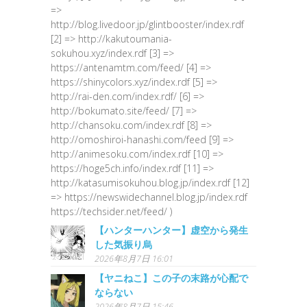
=>
http://blog.livedoor.jp/glintbooster/index.rdf
[2] => http://kakutoumania-
sokuhou.xyz/index.rdf [3] =>
https://antenamtm.com/feed/ [4] =>
https://shinycolors.xyz/index.rdf [5] =>
http://rai-den.com/index.rdf/ [6] =>
http://bokumato.site/feed/ [7] =>
http://chansoku.com/index.rdf [8] =>
http://omoshiroi-hanashi.com/feed [9] =>
http://animesoku.com/index.rdf [10] =>
https://hoge5ch.info/index.rdf [11] =>
http://katasumisokuhou.blog.jp/index.rdf [12]
=> https://newswidechannel.blog.jp/index.rdf
https://techsider.net/feed/ )
【ハンターハンター】虚空から発生
した気振り烏
2026年8月7日 16:01
【ヤニねこ】この子の末路が心配で
ならない
2026年8月7日 15:46