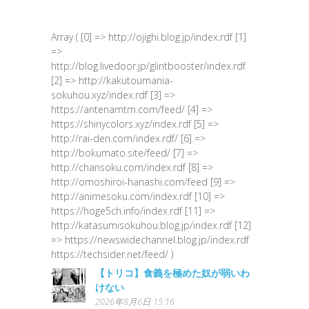
Array ( [0] => http://ojighi.blog.jp/index.rdf [1]
=>
http://blog.livedoor.jp/glintbooster/index.rdf
[2] => http://kakutoumania-
sokuhou.xyz/index.rdf [3] =>
https://antenamtm.com/feed/ [4] =>
https://shinycolors.xyz/index.rdf [5] =>
http://rai-den.com/index.rdf/ [6] =>
http://bokumato.site/feed/ [7] =>
http://chansoku.com/index.rdf [8] =>
http://omoshiroi-hanashi.com/feed [9] =>
http://animesoku.com/index.rdf [10] =>
https://hoge5ch.info/index.rdf [11] =>
http://katasumisokuhou.blog.jp/index.rdf [12]
=> https://newswidechannel.blog.jp/index.rdf
https://techsider.net/feed/ )
【トリコ】食義を極めた奴が弱いわ
けない
2026年8月6日 15:16