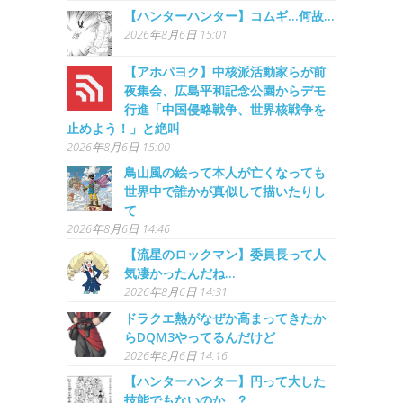
【ハンターハンター】コムギ…何故…
2026年8月6日 15:01
【アホパヨク】中核派活動家らが前
夜集会、広島平和記念公園からデモ
行進「中国侵略戦争、世界核戦争を
止めよう！」と絶叫
2026年8月6日 15:00
鳥山風の絵って本人が亡くなっても
世界中で誰かが真似して描いたりし
て
2026年8月6日 14:46
【流星のロックマン】委員長って人
気凄かったんだね…
2026年8月6日 14:31
ドラクエ熱がなぜか高まってきたか
らDQM3やってるんだけど
2026年8月6日 14:16
【ハンターハンター】円って大した
技能でもないのか…？