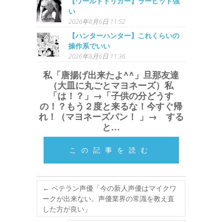
【ワールドトリガー】ラービット強
い
2026年8月6日 11:52
【ハンターハンター】これくらいの
操作系でいい
2026年8月6日 11:36
私「唐揚げ出来たよ^^」旦那友達
（大皿に丸ごとマヨネーズ）私
「は！？」→「子供の分どうす
の！？もう２度と来るな！今すぐ帰
れ！（マヨネーズバン！ 」→ する
と…
この記事を読む
←
ベテラン声優「今の新人声優はマイクワ
ークが出来ない。声優業界の常識を教え直
した方が良い」