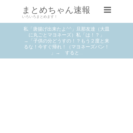
まとめちゃん速報
いろいろまとめます！
私「唐揚げ出来たよ^^」旦那友達（大皿
に丸ごとマヨネーズ）私「は！？」
→「子供の分どうすの！？もう２度と来
るな！今すぐ帰れ！（マヨネーズバン！
」→ すると…