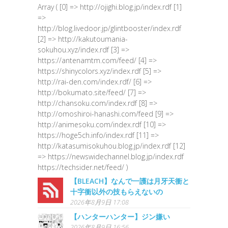
Array ( [0] => http://ojighi.blog.jp/index.rdf [1]
=>
http://blog.livedoor.jp/glintbooster/index.rdf
[2] => http://kakutoumania-
sokuhou.xyz/index.rdf [3] =>
https://antenamtm.com/feed/ [4] =>
https://shinycolors.xyz/index.rdf [5] =>
http://rai-den.com/index.rdf/ [6] =>
http://bokumato.site/feed/ [7] =>
http://chansoku.com/index.rdf [8] =>
http://omoshiroi-hanashi.com/feed [9] =>
http://animesoku.com/index.rdf [10] =>
https://hoge5ch.info/index.rdf [11] =>
http://katasumisokuhou.blog.jp/index.rdf [12]
=> https://newswidechannel.blog.jp/index.rdf
https://techsider.net/feed/ )
【BLEACH】なんで一護は月牙天衝と
十字衝以外の技もらえないの
2026年8月9日 17:08
【ハンターハンター】ジン嫌い
2026年8月9日 16:56