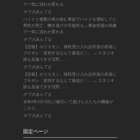
で一気に流れが変わる
オワタあんてな
バイクと複数の車が絡む事故でバイクを運転してた
男性が死亡、轢き逃げの可能性も←事故現場の画像
で一気に流れが変わる
オワタあんてな
【悲報】ホリエモン、移民受け入れ反対派の若者に
ブチギレ「差別するなんて最低だ！」 → スタジオ
誰も反論できず沈黙 ………
オワタあんてな
【悲報】ホリエモン、移民受け入れ反対派の若者に
ブチギレ「差別するなんて最低だ！」 → スタジオ
誰も反論できず沈黙 ………
オワタあんてな
令和8年8月8日に6確引いて負けた人たちの機種が
こちら…
オワタあんてな
固定ページ