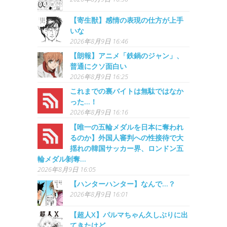
【寄生獣】感情の表現の仕方が上手
いな
2026年8月9日 16:46
【朗報】アニメ「鉄鍋のジャン」、
普通にクソ面白い
2026年8月9日 16:25
これまでの裏バイトは無駄ではなか
った…！
2026年8月9日 16:16
【唯一の五輪メダルを日本に奪われ
るのか】外国人審判への性接待で大
揺れの韓国サッカー界、ロンドン五
輪メダル剝奪…
2026年8月9日 16:05
【ハンターハンター】なんで…？
2026年8月9日 16:01
【超人X】パルマちゃん久しぶりに出
てきたけど