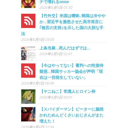
チで壊れるwww
2026年8月9日 05:50
【竹外交】米国は曖昧､韓国は冷やや
か…習近平を激怒させた高市発言に
｢無言の支持｣を示した国の大胆な手
法
2026年8月9日 03:00
上条当麻…死んだはずでは…
2026年8月9日 02:01
【今はやってない】審判への性接待
疑惑…韓国サッカー協会が声明「現
在は一切発生していない」
2026年8月9日 00:49
【ヤニねこ】常識人ヒロイン枠
2026年8月9日 00:01
【スパイダーマン】ピーターに脳焼
かれためんどくさいおじさんがまた
増えた！
2026年8月8日 22:56