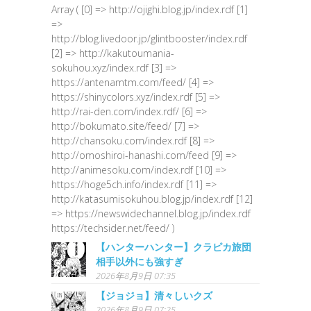
Array ( [0] => http://ojighi.blog.jp/index.rdf [1]
=>
http://blog.livedoor.jp/glintbooster/index.rdf
[2] => http://kakutoumania-
sokuhou.xyz/index.rdf [3] =>
https://antenamtm.com/feed/ [4] =>
https://shinycolors.xyz/index.rdf [5] =>
http://rai-den.com/index.rdf/ [6] =>
http://bokumato.site/feed/ [7] =>
http://chansoku.com/index.rdf [8] =>
http://omoshiroi-hanashi.com/feed [9] =>
http://animesoku.com/index.rdf [10] =>
https://hoge5ch.info/index.rdf [11] =>
http://katasumisokuhou.blog.jp/index.rdf [12]
=> https://newswidechannel.blog.jp/index.rdf
https://techsider.net/feed/ )
【ハンターハンター】クラピカ旅団
相手以外にも強すぎ
2026年8月9日 07:35
【ジョジョ】清々しいクズ
2026年8月9日 07:25