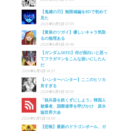
【鬼滅の刃】無限城編をBDで初めて
見た
2026年8月9日 07:05
【黄泉のツガイ】優しいキャラ気取
るの無理ある
2026年8月9日 06:46
【ガンダムSEED】何が面白いと思っ
てフラガマンをこんな扱いにしたん
だ
2026年8月9日 06:31
【ハンターハンター】ここのヒソカ
良すぎる
2026年8月9日 06:05
「核兵器を鉄くずにしよう」韓国人
被爆者、国際連帯を呼びかけ 原水
協世界大会
2026年8月9日 06:00
【悲報】最新のドラゴンボール、ガ