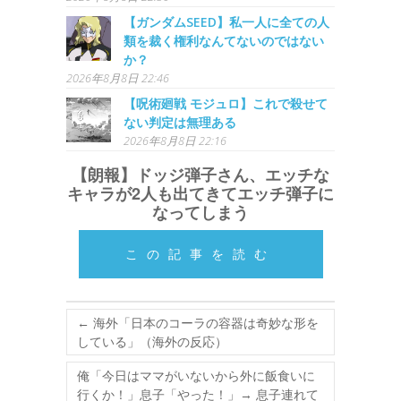
【ガンダムSEED】私一人に全ての人
類を裁く権利なんてないのではない
か？
2026年8月8日 22:46
【呪術廻戦 モジュロ】これで殺せて
ない判定は無理ある
2026年8月8日 22:16
【朗報】ドッジ弾子さん、エッチな
キャラが2人も出てきてエッチ弾子に
なってしまう
この記事を読む
←
海外「日本のコーラの容器は奇妙な形を
している」（海外の反応）
俺「今日はママがいないから外に飯食いに
行くか！」息子「やった！」→ 息子連れて