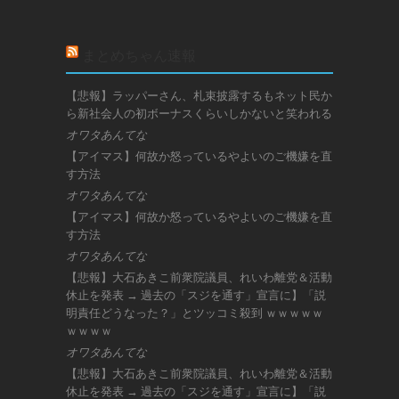
まとめちゃん速報
【悲報】ラッパーさん、札束披露するもネット民か
ら新社会人の初ボーナスくらいしかないと笑われる
オワタあんてな
【アイマス】何故か怒っているやよいのご機嫌を直
す方法
オワタあんてな
【アイマス】何故か怒っているやよいのご機嫌を直
す方法
オワタあんてな
【悲報】大石あきこ前衆院議員、れいわ離党＆活動
休止を発表 → 過去の「スジを通す」宣言に】「説
明責任どうなった？」とツッコミ殺到 ｗｗｗｗｗ
ｗｗｗｗ
オワタあんてな
【悲報】大石あきこ前衆院議員、れいわ離党＆活動
休止を発表 → 過去の「スジを通す」宣言に】「説