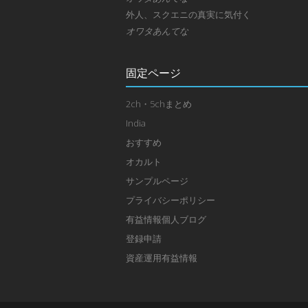
外人、スクエニの真実に気付く
オワタあんてな
固定ページ
2ch・5chまとめ
India
おすすめ
オカルト
サンプルページ
プライバシーポリシー
有益情報個人ブログ
登録申請
資産運用有益情報