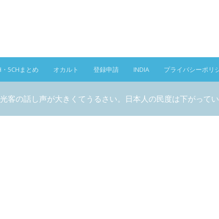
H・5CHまとめ
オカルト
登録申請
INDIA
プライバシーポリ
光客の話し声が大きくてうるさい。日本人の民度は下がってい