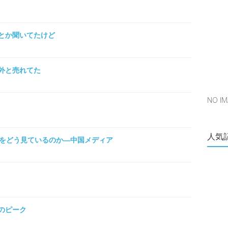
とか聞いてたけど
外と売れてた
NO 
人気
」をどう見ているのか―中国メディア
のピーク