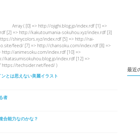
Array ( [0] => http://ojighi.blog.jp/index.rdf [1] =>
.rdf [2] => http://kakutoumania-sokuhou.xyz/index.rdf [3]
s://shinycolors.xyz/index.rdf [5] => http://rai-
.site/feed/ [7] => http://chansoku.com/index.rdf [8] =>
 http://animesoku.com/index.rdf [10] =>
tp://katasumisokuhou.blog.jp/index.rdf [12] =>
 https://techsider.net/feed/ )
最近
インとは思えない美麗イラスト
る者
複合能力なのかな？