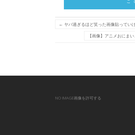
こ
←
ヤバ過ぎるほど笑った画像貼ってい
【画像】アニメおにまい
NO IMAGE画像を許可する