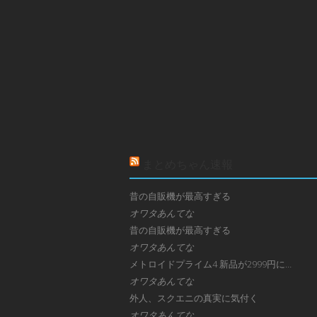
まとめちゃん速報
昔の自販機が最高すぎる
オワタあんてな
昔の自販機が最高すぎる
オワタあんてな
メトロイドプライム4 新品が2999円に…
オワタあんてな
外人、スクエニの真実に気付く
オワタあんてな