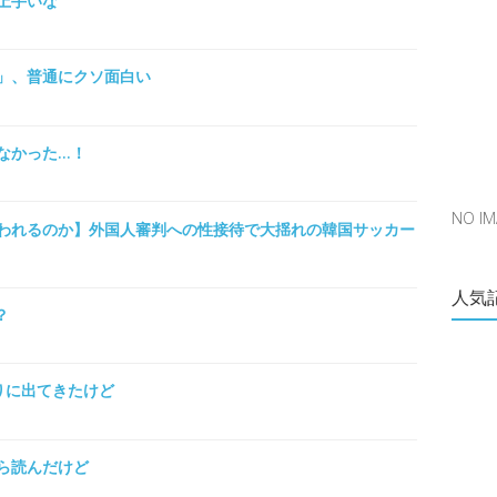
上手いな
」、普通にクソ面白い
なかった…！
NO 
われるのか】外国人審判への性接待で大揺れの韓国サッカー
人気
？
りに出てきたけど
ら読んだけど