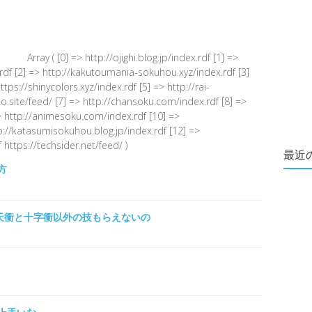
Array ( [0] => http://ojighi.blog.jp/index.rdf [1] =>
.rdf [2] => http://kakutoumania-sokuhou.xyz/index.rdf [3]
s://shinycolors.xyz/index.rdf [5] => http://rai-
.site/feed/ [7] => http://chansoku.com/index.rdf [8] =>
 http://animesoku.com/index.rdf [10] =>
tp://katasumisokuhou.blog.jp/index.rdf [12] =>
 https://techsider.net/feed/ )
最近
方
牙天衝と十字衝以外の技もらえないの