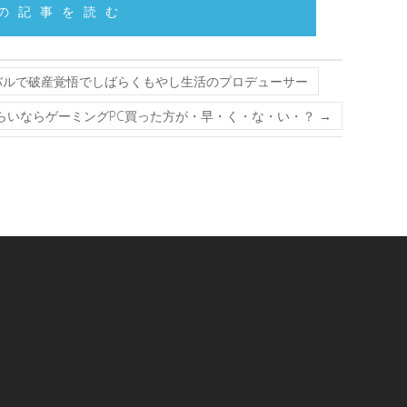
の記事を読む
バルで破産覚悟でしばらくもやし生活のプロデューサー
くらいならゲーミングPC買った方が・早・く・な・い・？
→