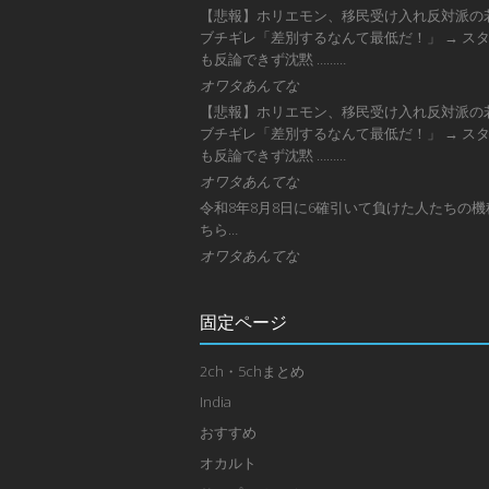
【悲報】ホリエモン、移民受け入れ反対派の
ブチギレ「差別するなんて最低だ！」 → ス
も反論できず沈黙 ………
オワタあんてな
【悲報】ホリエモン、移民受け入れ反対派の
ブチギレ「差別するなんて最低だ！」 → ス
も反論できず沈黙 ………
オワタあんてな
令和8年8月8日に6確引いて負けた人たちの機
ちら…
オワタあんてな
固定ページ
2ch・5chまとめ
India
おすすめ
オカルト