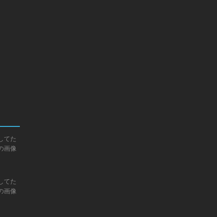
してた
の画像
してた
の画像