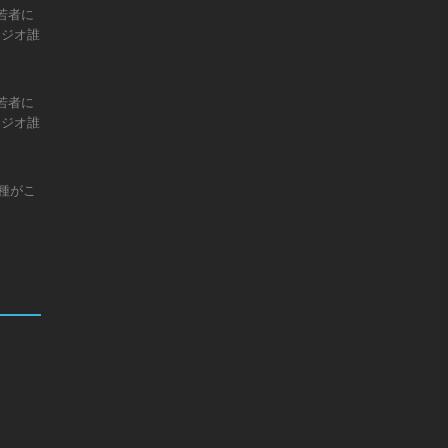
若者に
タジオ誰
若者に
タジオ誰
種がこ