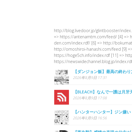
http://blog.livedoor.jp/glintbooster/index
=> https://antenamtm.com/feed/ [4] => http
den.com/index.rdf/ [6] => http://bokumato
http://omoshiroi-hanashi.com/feed [9] =>
https://hoge5ch.info/index.rdf [11] => ht
https://newswidechannel.blog.jp/index.rdf
【ダンジョン飯】最高の終わり
2026年8月9日 17:31
【BLEACH】なんで一護は月
2026年8月9日 17:08
【ハンターハンター】ジン嫌い
2026年8月9日 16:56