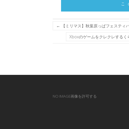
こ
←
【ミリマス】秋葉原っぱフェスティ
Xboxのゲームをクレクレする
NO IMAGE画像を許可する