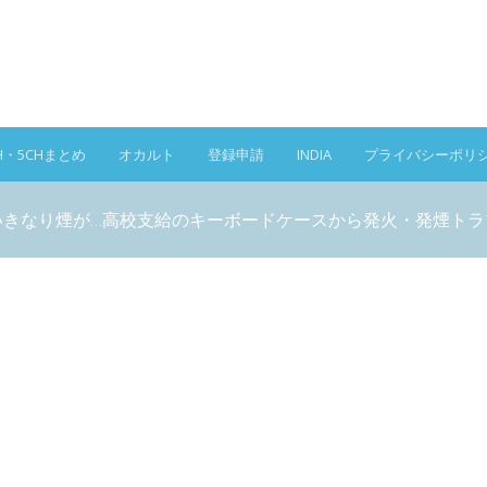
H・5CHまとめ
オカルト
登録申請
INDIA
プライバシーポリ
いきなり煙が…高校支給のキーボードケースから発火・発煙トラ