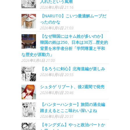
入れたという風潮
2026年8月6日 21:16
【NARUTO】こいつ最適解ムーブだ
ったのかな
2026年8月6日 21:03
【なぜ韓国にはキム姓が多いのか】
韓国の姓は250、日本は30万…歴史的
背景を米学者分析「学問尊重と平和
な歴史が原動力」
2026年8月6日 21:00
【るろうに剣心】北海道編が楽しみ
2026年8月6日 20:55
シュタゲ リブート、後2週間で発売
2026年8月6日 20:46
【ハンターハンター】旅団の過去編
踏まえるとここ味わい深いよね
2026年8月6日 20:31
【キングダム】やっと政治パートか