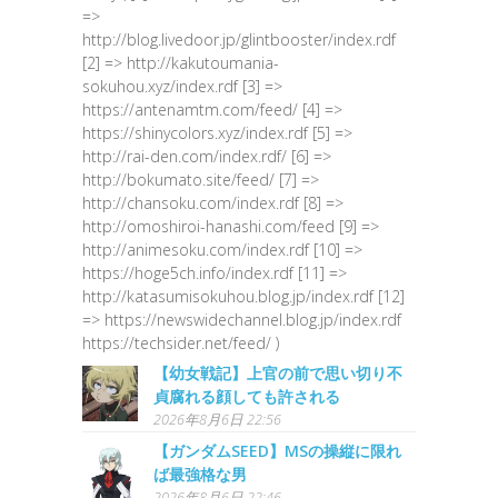
=>
http://blog.livedoor.jp/glintbooster/index.rdf
[2] => http://kakutoumania-
sokuhou.xyz/index.rdf [3] =>
https://antenamtm.com/feed/ [4] =>
https://shinycolors.xyz/index.rdf [5] =>
http://rai-den.com/index.rdf/ [6] =>
http://bokumato.site/feed/ [7] =>
http://chansoku.com/index.rdf [8] =>
http://omoshiroi-hanashi.com/feed [9] =>
http://animesoku.com/index.rdf [10] =>
https://hoge5ch.info/index.rdf [11] =>
http://katasumisokuhou.blog.jp/index.rdf [12]
=> https://newswidechannel.blog.jp/index.rdf
https://techsider.net/feed/ )
【幼女戦記】上官の前で思い切り不
貞腐れる顔しても許される
2026年8月6日 22:56
【ガンダムSEED】MSの操縦に限れ
ば最強格な男
2026年8月6日 22:46