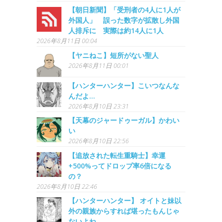
【朝日新聞】「受刑者の4人に1人が
外国人」 誤った数字が拡散し外国
人排斥に 実際は約14人に1人
2026年8月11日 00:04
【ヤニねこ】短所がない聖人
2026年8月11日 00:01
【ハンターハンター】こいつなんな
んだよ…
2026年8月10日 23:31
【天幕のジャードゥーガル】かわい
い
2026年8月10日 22:56
【追放された転生重騎士】幸運
+500%ってドロップ率6倍になる
の？
2026年8月10日 22:46
【ハンターハンター】 オイトと妹以
外の親族からすれば堪ったもんじゃ
ないよね