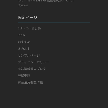
ID:b4Yh3HwN0●.net 激震地の氷川町 […]
dqnplus
固定ページ
2ch・5chまとめ
India
おすすめ
オカルト
サンプルページ
プライバシーポリシー
有益情報個人ブログ
登録申請
資産運用有益情報