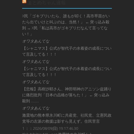
まとめちゃん速報
X民「ゴキブリいたら、誰もが叩く！高市早苗がい
たら出ていけと叫ぶのは、当然！」 ← 突っ込み殺
到 → X民「私は高市がゴキブリだなんて言ってな
い！」
オワタあんてな
【シャニマス】公式が智代子の水着姿の成長につい
て言及してる！！！
オワタあんてな
【シャニマス】公式が智代子の水着姿の成長につい
て言及してる！！！
オワタあんてな
【悲報】高樹沙耶さん、神田明神のアニソン盆踊り
に痛烈批判「日本の品格が落ちた！」 ← 突っ込み
殺到 ………
オワタあんてな
激震地の熊本県氷川町に共産党、社民党、立憲民政
党等の左派の救援は影すら見えず。住民苦言
1 ：：2026/08/09(日) 19:17:46.30