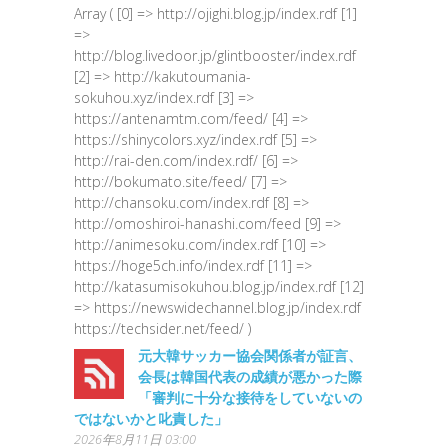
Array ( [0] => http://ojighi.blog.jp/index.rdf [1]
=>
http://blog.livedoor.jp/glintbooster/index.rdf
[2] => http://kakutoumania-
sokuhou.xyz/index.rdf [3] =>
https://antenamtm.com/feed/ [4] =>
https://shinycolors.xyz/index.rdf [5] =>
http://rai-den.com/index.rdf/ [6] =>
http://bokumato.site/feed/ [7] =>
http://chansoku.com/index.rdf [8] =>
http://omoshiroi-hanashi.com/feed [9] =>
http://animesoku.com/index.rdf [10] =>
https://hoge5ch.info/index.rdf [11] =>
http://katasumisokuhou.blog.jp/index.rdf [12]
=> https://newswidechannel.blog.jp/index.rdf
https://techsider.net/feed/ )
元大韓サッカー協会関係者が証言、
会長は韓国代表の成績が悪かった際
「審判に十分な接待をしていないの
ではないかと叱責した」
2026年8月11日 03:00