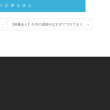
の記事を読む
・・
【画像あり】今月の成績やばすぎてワロてまう…
→