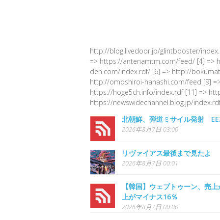
http://blog.livedoor.jp/glintbooster/index
=> https://antenamtm.com/feed/ [4] => http
den.com/index.rdf/ [6] => http://bokumato
http://omoshiroi-hanashi.com/feed [9] =>
https://hoge5ch.info/index.rdf [11] => ht
https://newswidechannel.blog.jp/index.rdf
北朝鮮、弾道ミサイル発射 EE
2026年8月7日 03:00
リヴァイアス最後まで見たよ
2026年8月7日 00:01
【韓国】ウェブトゥーン、売上
上がマイナス16％
2026年8月7日 00:00