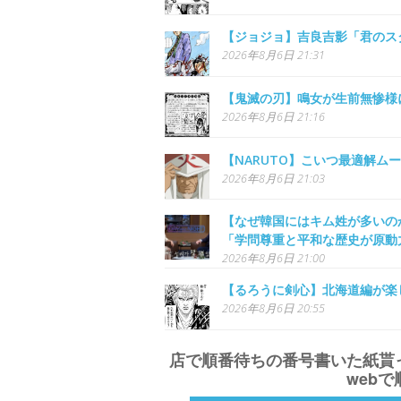
【ジョジョ】吉良吉影「君のス
2026年8月6日 21:31
【鬼滅の刃】鳴女が生前無惨様
2026年8月6日 21:16
【NARUTO】こいつ最適解ム
2026年8月6日 21:03
【なぜ韓国にはキム姓が多いのか
「学問尊重と平和な歴史が原動
2026年8月6日 21:00
【るろうに剣心】北海道編が楽
2026年8月6日 20:55
店で順番待ちの番号書いた紙貰
web