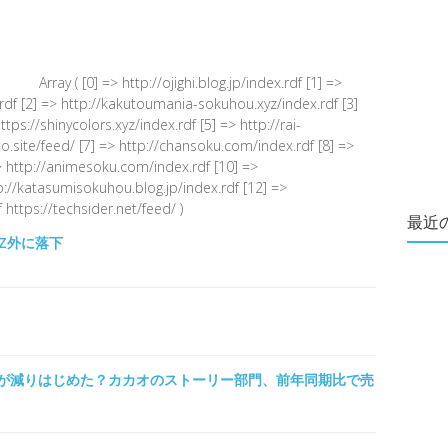
Array ( [0] => http://ojighi.blog.jp/index.rdf [1] =>
.rdf [2] => http://kakutoumania-sokuhou.xyz/index.rdf [3]
s://shinycolors.xyz/index.rdf [5] => http://rai-
.site/feed/ [7] => http://chansoku.com/index.rdf [8] =>
 http://animesoku.com/index.rdf [10] =>
tp://katasumisokuhou.blog.jp/index.rdf [12] =>
 https://techsider.net/feed/ )
最近
Z外に落下
が減りはじめた？カカオのストーリー部門、前年同期比で売