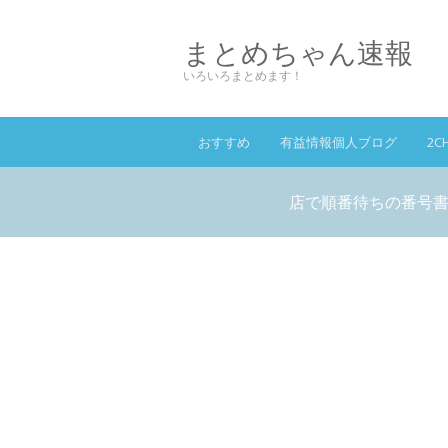
まとめちゃん速報
いろいろまとめます！
おすすめ
有益情報個人ブログ
2C
店で順番待ちの番号書