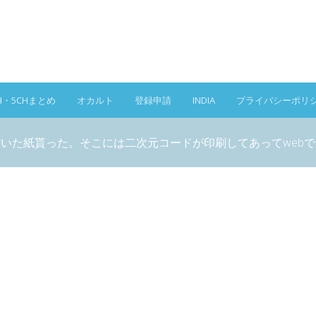
H・5CHまとめ
オカルト
登録申請
INDIA
プライバシーポリ
いた紙貰った。そこには二次元コードが印刷してあってweb