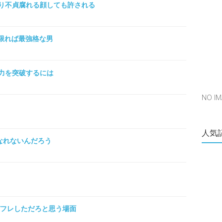
り不貞腐れる顔しても許される
に限れば最強格な男
力を突破するには
NO 
人気
になれないんだろう
デフレしただろと思う場面