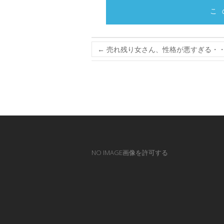
こ
←
売れ残り女さん、性格が悪すぎる・
NO IMAGE画像を許可する