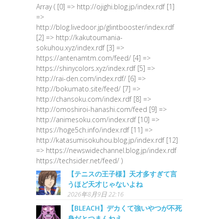
Array ( [0] => http://ojighi.blog.jp/index.rdf [1]
=>
http://blog.livedoor.jp/glintbooster/index.rdf
[2] => http://kakutoumania-
sokuhou.xyz/index.rdf [3] =>
https://antenamtm.com/feed/ [4] =>
https://shinycolors.xyz/index.rdf [5] =>
http://rai-den.com/index.rdf/ [6] =>
http://bokumato.site/feed/ [7] =>
http://chansoku.com/index.rdf [8] =>
http://omoshiroi-hanashi.com/feed [9] =>
http://animesoku.com/index.rdf [10] =>
https://hoge5ch.info/index.rdf [11] =>
http://katasumisokuhou.blog.jp/index.rdf [12]
=> https://newswidechannel.blog.jp/index.rdf
https://techsider.net/feed/ )
【テニスの王子様】天才多すぎて言
うほど天才じゃないよね
2026年8月9日 22:16
【BLEACH】デカくて強いやつが不死
身だとつまんねえ