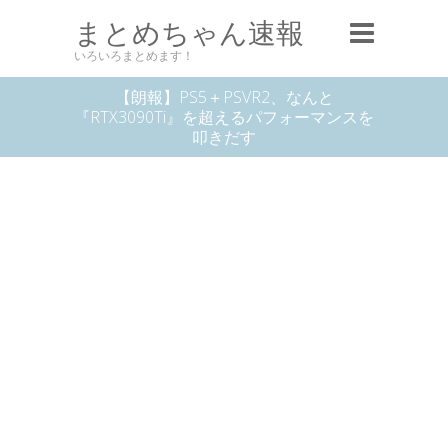
まとめちゃん速報
いろいろまとめます！
【朗報】PS5＋PSVR2、なんと
『RTX3090Ti』を超えるパフォーマンスを
叩きだす