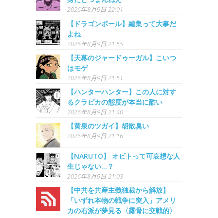
2026年8月9日 22:01
【ドラゴンボール】編集って大事だ
よね
2026年8月9日 21:55
【天幕のジャードゥーガル】こいつ
はモゲ
2026年8月9日 21:51
【ハンターハンター】この人に対す
るクラピカの態度が本当に酷い
2026年8月9日 21:40
【黄泉のツガイ】胡散臭い
2026年8月9日 21:16
【NARUTO】 オビトって可哀想な人
生じゃない…？
2026年8月9日 21:03
【中共を共産主義独裁から解放】
「いずれ本物の戦争に突入」アメリ
カの右派が夢見る〈露骨に交戦的〉