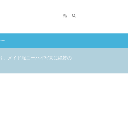
シー
琴るり、メイド服ニーハイ写真に絶賛の