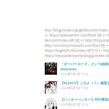
http://blog.livedoor.jp/glintbooster/index
=> https://antenamtm.com/feed/ [4] => http
den.com/index.rdf/ [6] => http://bokumato
http://omoshiroi-hanashi.com/feed [9] =>
https://hoge5ch.info/index.rdf [11] => ht
https://newswidechannel.blog.jp/index.rdf
「オーバーロード」という絵師
wwwwww
2026年8月7日 17:26
【BLEACH】この人（？）極悪
2026年8月7日 17:08
【ハンターハンター】作中最強
2026年8月7日 16:56