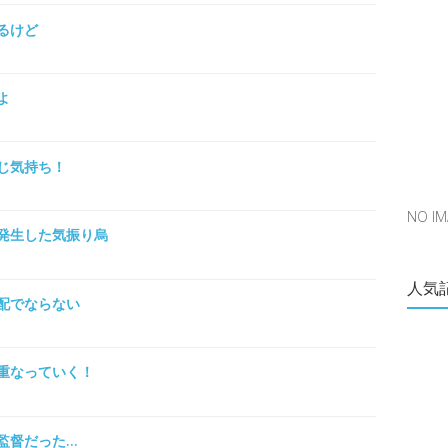
るけど
よ
じ気持ち！
NO 
発生した気振り烏
人気
配でならない
重なっていく！
監督だった…