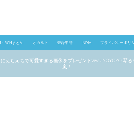
H・5CHまとめ
オカルト
登録申請
INDIA
プライバシーポリ
ンにえちえちで可愛すぎる画像をプレゼントww #YOYOYO 
嵐！