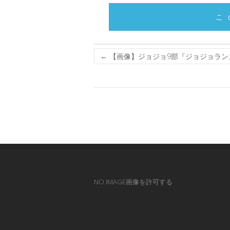
こ
←
【画像】ジョジョ9部『ジョジョラン
NO IMAGE画像を許可する