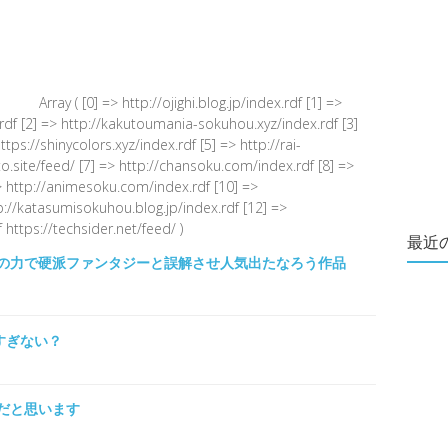
Array ( [0] => http://ojighi.blog.jp/index.rdf [1] =>
.rdf [2] => http://kakutoumania-sokuhou.xyz/index.rdf [3]
s://shinycolors.xyz/index.rdf [5] => http://rai-
.site/feed/ [7] => http://chansoku.com/index.rdf [8] =>
 http://animesoku.com/index.rdf [10] =>
tp://katasumisokuhou.blog.jp/index.rdf [12] =>
 https://techsider.net/feed/ )
最近
の力で硬派ファンタジーと誤解させ人気出たなろう作品
すぎない？
だと思います