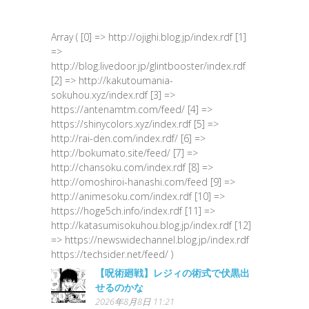
Array ( [0] => http://ojighi.blog.jp/index.rdf [1]
=>
http://blog.livedoor.jp/glintbooster/index.rdf
[2] => http://kakutoumania-
sokuhou.xyz/index.rdf [3] =>
https://antenamtm.com/feed/ [4] =>
https://shinycolors.xyz/index.rdf [5] =>
http://rai-den.com/index.rdf/ [6] =>
http://bokumato.site/feed/ [7] =>
http://chansoku.com/index.rdf [8] =>
http://omoshiroi-hanashi.com/feed [9] =>
http://animesoku.com/index.rdf [10] =>
https://hoge5ch.info/index.rdf [11] =>
http://katasumisokuhou.blog.jp/index.rdf [12]
=> https://newswidechannel.blog.jp/index.rdf
https://techsider.net/feed/ )
【呪術廻戦】レジィの術式で伏黒出
せるのかな
2026年8月8日 11:21