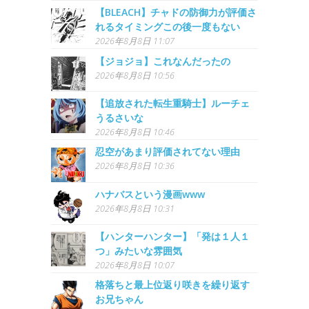
【BLEACH】チャドの防御力が評価さ
れるタイミングこの後一度もない
2026年8月8日 11:07
【ジョジョ】これなんだったの
2026年8月8日 10:56
【追放された転生重騎士】ルーチェ
うるさいな
2026年8月8日 10:46
忍空があまり評価されてない理由
2026年8月8日 10:36
ハナバスという漫画www
2026年8月8日 10:31
【ハンターハンター】「発は１人１
つ」みたいな雰囲気
2026年8月8日 10:07
格落ちと最上位返り咲きを繰り返す
お兄ちゃん