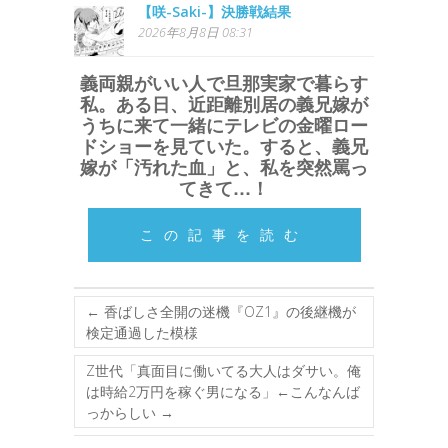
【咲-Saki-】決勝戦結果
2026年8月8日 08:31
義両親がいい人で旦那実家で暮らす
私。ある日、近距離別居の義兄嫁が
うちに来て一緒にテレビの金曜ロー
ドショーを見ていた。すると、義兄
嫁が「汚れた血」と、私を突然罵っ
てきて…！
この記事を読む
←
香ばしさ全開の迷機『OZ1』の後継機が
検定通過した模様
Z世代「真面目に働いてる大人はダサい。俺
は時給2万円を稼ぐ男になる」←こんなんば
っからしい
→