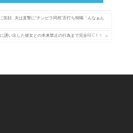
に笑顔…夫は直撃に“チンピラ同然”舌打ち恫喝「んなぁん
泉に誘い出した彼女との本来禁止の行為まで完全REC！！
→