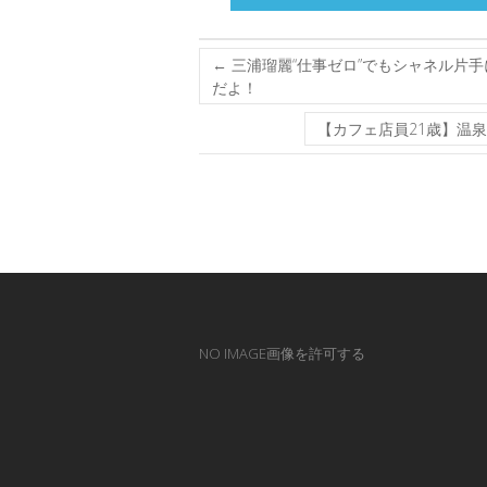
←
三浦瑠麗“仕事ゼロ”でもシャネル片手
だよ！
【カフェ店員21歳】温
NO IMAGE画像を許可する