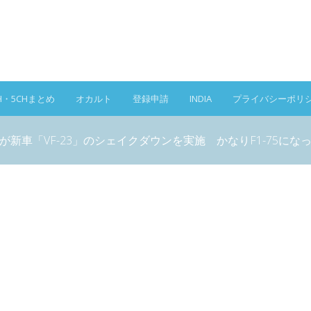
H・5CHまとめ
オカルト
登録申請
INDIA
プライバシーポリ
が新車「VF-23」のシェイクダウンを実施 かなりF1-75にな