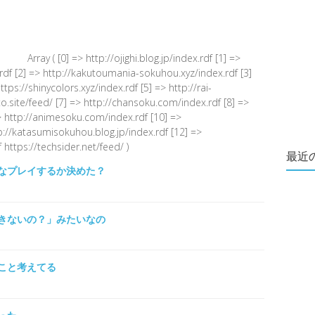
Array ( [0] => http://ojighi.blog.jp/index.rdf [1] =>
.rdf [2] => http://kakutoumania-sokuhou.xyz/index.rdf [3]
s://shinycolors.xyz/index.rdf [5] => http://rai-
.site/feed/ [7] => http://chansoku.com/index.rdf [8] =>
 http://animesoku.com/index.rdf [10] =>
tp://katasumisokuhou.blog.jp/index.rdf [12] =>
 https://techsider.net/feed/ )
最近
なプレイするか決めた？
きないの？」みたいなの
こと考えてる