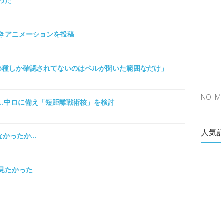
った
きアニメーションを投稿
5種しか確認されてないのはペルが聞いた範囲なだけ」
NO 
…中ロに備え「短距離戦術核」を検討
人気
なかったか…
見たかった