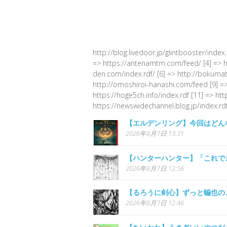
http://blog.livedoor.jp/glintbooster/index
=> https://antenamtm.com/feed/ [4] => http
den.com/index.rdf/ [6] => http://bokumato
http://omoshiroi-hanashi.com/feed [9] =>
https://hoge5ch.info/index.rdf [11] => ht
https://newswidechannel.blog.jp/index.rdf
【エルデンリング】今回はどん
2026年8月7日 13:31
【ハンターハンター】「これで
2026年8月7日 12:56
【るろうに剣心】ずっと蝙也の
2026年8月7日 12:46