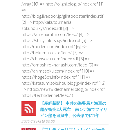
Array ( [0] => http://ojighi.blog.jp/index.rdf [1]
=>
http://blog.livedoor.jp/glintbooster/index.rdf
[2] => http://kakutoumania-
sokuhou.xyz/index.rdf [3] =>
https://antenamtm.com/feed/ [4] =>
https://shinycolors.xyz/index.rdf [5] =>
http://rai-den.com/index.rdf/ [6] =>
http://bokumato.site/feed/ [7] =>
http://chansoku.com/index.rdf [8] =>
http://omoshiroi-hanashi.com/feed [9] =>
http://animesoku.com/index.rdf [10] =>
https://hoge5ch.info/index.rdf [11] =>
http://katasumisokuhou.blog.jp/index.rdf [12]
=> https://newswidechannel.blog.jp/index.rdf
https://techsider.net/feed/ )
【産経新聞】 中共の海警局と海軍の
船が衝突2人死亡 南シナ海でフィリ
ピン船を追跡中、公表までに1年
2026年8月8日 03:00
【プリティーリズム・レインボーラ