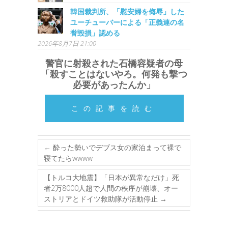
韓国裁判所、「慰安婦を侮辱」した
ユーチューバーによる「正義連の名
誉毀損」認める
2026年8月7日 21:00
警官に射殺された石橋容疑者の母
「殺すことはないやろ。何発も撃つ
必要があったんか」
この記事を読む
←
酔った勢いでデブス女の家泊まって裸で
寝てたらwwww
【トルコ大地震】「日本が異常なだけ」死
者2万8000人超で人間の秩序が崩壊、オー
ストリアとドイツ救助隊が活動停止
→