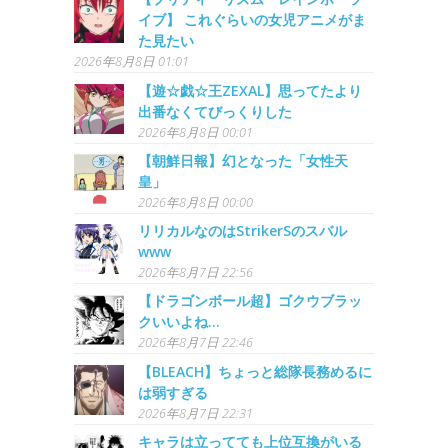
イブ】 これぐらいの女児アニメがま
た見たい
2026年8月8日 01:01
【遊☆戯☆王ZEXAL】思ってたより
出番なくてびっくりした
2026年8月8日 00:01
【朝鮮日報】幻となった「女性天
皇」
2026年8月8日 00:00
リリカルなのはStrikerSのスバル
www
2026年8月7日 22:56
【ドラゴンボール超】ゴクウブラッ
クいいよね...
2026年8月7日 22:46
【BLEACH】ちょっと総隊長務めるに
は弱すぎる
2026年8月7日 22:31
キャラは立ってても上位互換がいる