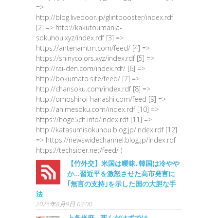
=>
http://blog.livedoor.jp/glintbooster/index.rdf
[2] => http://kakutoumania-
sokuhou.xyz/index.rdf [3] =>
https://antenamtm.com/feed/ [4] =>
https://shinycolors.xyz/index.rdf [5] =>
http://rai-den.com/index.rdf/ [6] =>
http://bokumato.site/feed/ [7] =>
http://chansoku.com/index.rdf [8] =>
http://omoshiroi-hanashi.com/feed [9] =>
http://animesoku.com/index.rdf [10] =>
https://hoge5ch.info/index.rdf [11] =>
http://katasumisokuhou.blog.jp/index.rdf [12]
=> https://newswidechannel.blog.jp/index.rdf
https://techsider.net/feed/ )
【竹外交】米国は曖昧､韓国は冷やや
か…習近平を激怒させた高市発言に
｢無言の支持｣を示した国の大胆な手
法
2026年8月9日 03:00
上条当麻…死んだはずでは…