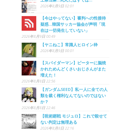
2026年8月9日 02:01
【今はやってない】審判への性接待
疑惑…韓国サッカー協会が声明「現
在は一切発生していない」
2026年8月9日 00:49
【ヤニねこ】常識人ヒロイン枠
2026年8月9日 00:01
【スパイダーマン】ピーターに脳焼
かれためんどくさいおじさんがまた
増えた！
2026年8月8日 22:56
【ガンダムSEED】私一人に全ての人
類を裁く権利なんてないのではない
か？
2026年8月8日 22:46
【呪術廻戦 モジュロ】これで殺せて
ない判定は無理ある
2026年8月8日 22:16