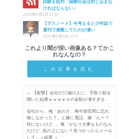
試験を批判「国際社会は封じ込まな
ければならない」
2026年8月8日 21:00
【デスノート】今考えると少年誌で
週刊で連載してたのが凄い
2026年8月8日 20:55
これより闇が深い画像ある？てかこ
れなんなの？
この記事を読む
←
【衝撃】会社の59歳の人に、手取り額を
聞いた結果ｗｗｗｗその金額が凄すぎる…
会社から、俺「あのさ、俺今朝玄関に忘れ
物しなかった？」と嫁に電話。嫁「んー？
特にないけど…」俺「かなり大事なものなん
だけど…机の上にない？見つかったらメール
して」→結果
→