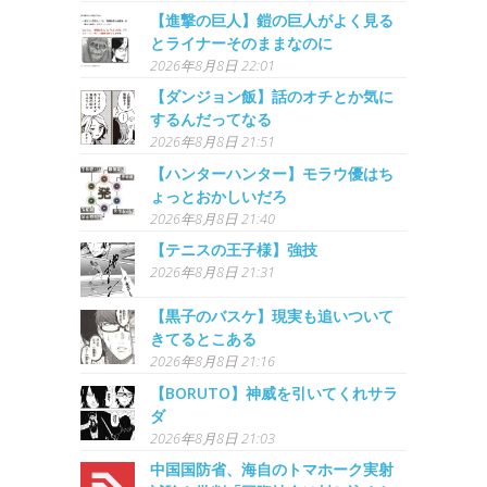
【進撃の巨人】鎧の巨人がよく見る
とライナーそのままなのに
2026年8月8日 22:01
【ダンジョン飯】話のオチとか気に
するんだってなる
2026年8月8日 21:51
【ハンターハンター】モラウ優はち
ょっとおかしいだろ
2026年8月8日 21:40
【テニスの王子様】強技
2026年8月8日 21:31
【黒子のバスケ】現実も追いついて
きてるとこある
2026年8月8日 21:16
【BORUTO】神威を引いてくれサラ
ダ
2026年8月8日 21:03
中国国防省、海自のトマホーク実射