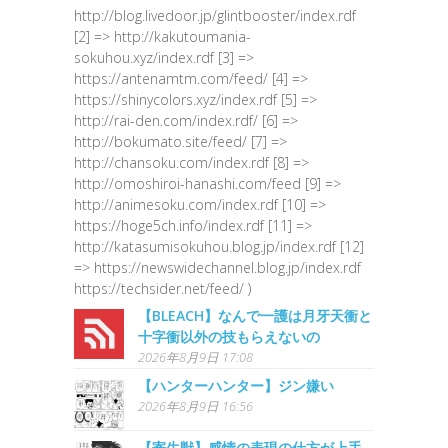
http://blog.livedoor.jp/glintbooster/index.rdf
[2] => http://kakutoumania-
sokuhou.xyz/index.rdf [3] =>
https://antenamtm.com/feed/ [4] =>
https://shinycolors.xyz/index.rdf [5] =>
http://rai-den.com/index.rdf/ [6] =>
http://bokumato.site/feed/ [7] =>
http://chansoku.com/index.rdf [8] =>
http://omoshiroi-hanashi.com/feed [9] =>
http://animesoku.com/index.rdf [10] =>
https://hoge5ch.info/index.rdf [11] =>
http://katasumisokuhou.blog.jp/index.rdf [12]
=> https://newswidechannel.blog.jp/index.rdf
https://techsider.net/feed/ )
【BLEACH】なんで一護は月牙天衝と
十字衝以外の技もらえないの
2026年8月9日 17:08
【ハンターハンター】ジン嫌い
2026年8月9日 16:56
【寄生獣】感情の表現の仕方が上手