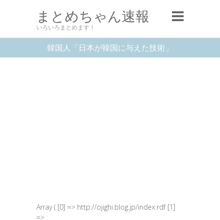
まとめちゃん速報
いろいろまとめます！
韓国人「日本が韓国に与えた技術」
Array ( [0] => http://ojighi.blog.jp/index.rdf [1]
=>