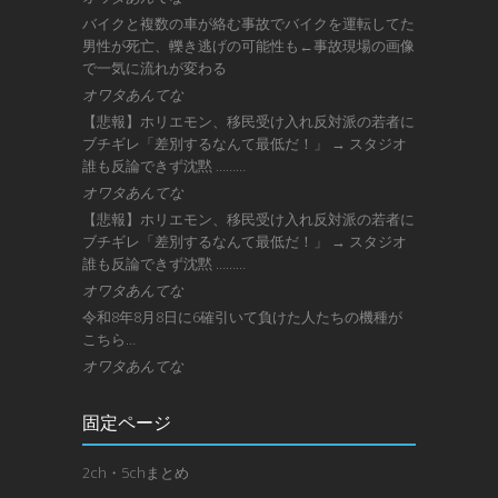
バイクと複数の車が絡む事故でバイクを運転してた
男性が死亡、轢き逃げの可能性も←事故現場の画像
で一気に流れが変わる
オワタあんてな
【悲報】ホリエモン、移民受け入れ反対派の若者に
ブチギレ「差別するなんて最低だ！」 → スタジオ
誰も反論できず沈黙 ………
オワタあんてな
【悲報】ホリエモン、移民受け入れ反対派の若者に
ブチギレ「差別するなんて最低だ！」 → スタジオ
誰も反論できず沈黙 ………
オワタあんてな
令和8年8月8日に6確引いて負けた人たちの機種が
こちら…
オワタあんてな
固定ページ
2ch・5chまとめ