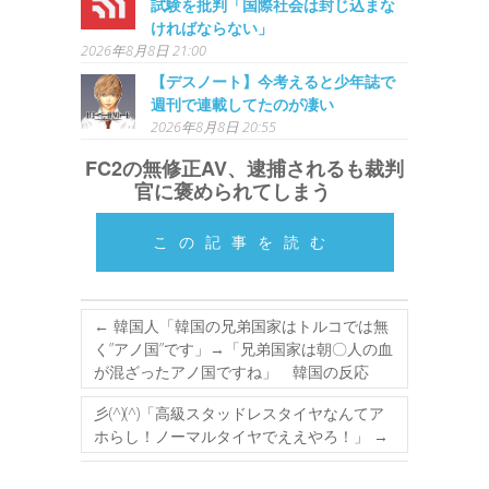
試験を批判「国際社会は封じ込まな
ければならない」
2026年8月8日 21:00
【デスノート】今考えると少年誌で
週刊で連載してたのが凄い
2026年8月8日 20:55
FC2の無修正AV、逮捕されるも裁判
官に褒められてしまう
この記事を読む
←
韓国人「韓国の兄弟国家はトルコでは無
く”アノ国”です」→「兄弟国家は朝〇人の血
が混ざったアノ国ですね」 韓国の反応
彡(^)(^)「高級スタッドレスタイヤなんてア
ホらし！ノーマルタイヤでええやろ！」
→