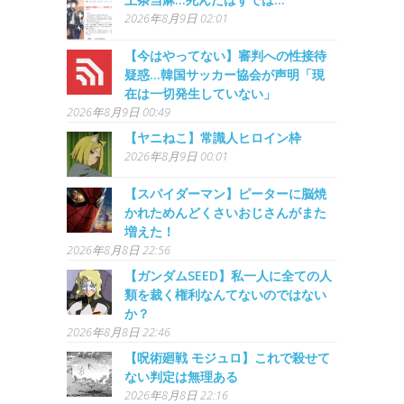
2026年8月9日 02:01
【今はやってない】審判への性接待
疑惑…韓国サッカー協会が声明「現
在は一切発生していない」
2026年8月9日 00:49
【ヤニねこ】常識人ヒロイン枠
2026年8月9日 00:01
【スパイダーマン】ピーターに脳焼
かれためんどくさいおじさんがまた
増えた！
2026年8月8日 22:56
【ガンダムSEED】私一人に全ての人
類を裁く権利なんてないのではない
か？
2026年8月8日 22:46
【呪術廻戦 モジュロ】これで殺せて
ない判定は無理ある
2026年8月8日 22:16