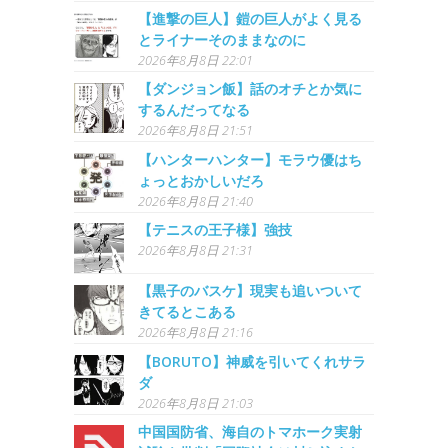
【進撃の巨人】鎧の巨人がよく見る
とライナーそのままなのに
2026年8月8日 22:01
【ダンジョン飯】話のオチとか気に
するんだってなる
2026年8月8日 21:51
【ハンターハンター】モラウ優はち
ょっとおかしいだろ
2026年8月8日 21:40
【テニスの王子様】強技
2026年8月8日 21:31
【黒子のバスケ】現実も追いついて
きてるとこある
2026年8月8日 21:16
【BORUTO】神威を引いてくれサラ
ダ
2026年8月8日 21:03
中国国防省、海自のトマホーク実射