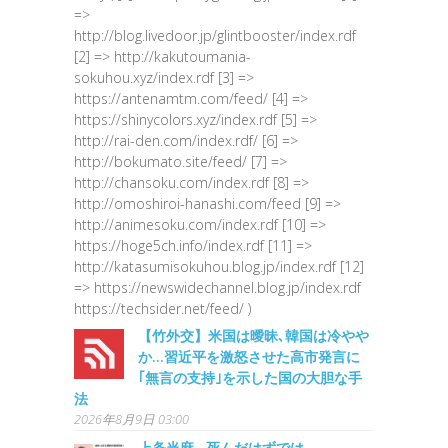
=>
http://blog.livedoor.jp/glintbooster/index.rdf
[2] => http://kakutoumania-
sokuhou.xyz/index.rdf [3] =>
https://antenamtm.com/feed/ [4] =>
https://shinycolors.xyz/index.rdf [5] =>
http://rai-den.com/index.rdf/ [6] =>
http://bokumato.site/feed/ [7] =>
http://chansoku.com/index.rdf [8] =>
http://omoshiroi-hanashi.com/feed [9] =>
http://animesoku.com/index.rdf [10] =>
https://hoge5ch.info/index.rdf [11] =>
http://katasumisokuhou.blog.jp/index.rdf [12]
=> https://newswidechannel.blog.jp/index.rdf
https://techsider.net/feed/ )
【竹外交】米国は曖昧､韓国は冷やや
か…習近平を激怒させた高市発言に
｢無言の支持｣を示した国の大胆な手
法
2026年8月9日 03:00
上条当麻…死んだはずでは…