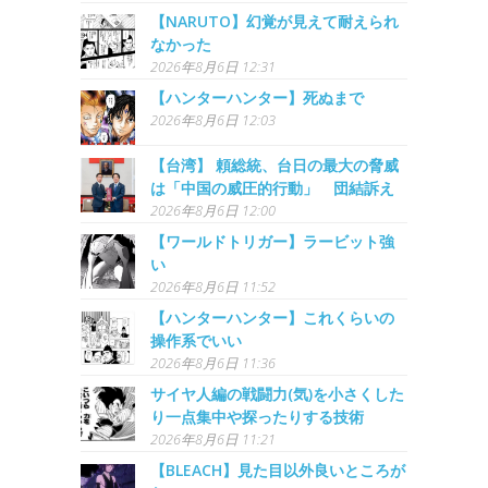
【NARUTO】幻覚が見えて耐えられ
なかった
2026年8月6日 12:31
【ハンターハンター】死ぬまで
2026年8月6日 12:03
【台湾】 頼総統、台日の最大の脅威
は「中国の威圧的行動」 団結訴え
2026年8月6日 12:00
【ワールドトリガー】ラービット強
い
2026年8月6日 11:52
【ハンターハンター】これくらいの
操作系でいい
2026年8月6日 11:36
サイヤ人編の戦闘力(気)を小さくした
り一点集中や探ったりする技術
2026年8月6日 11:21
【BLEACH】見た目以外良いところが