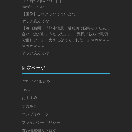
ID:p0qxjS5j0●.net 2 […]
takakichi5346
【画像】これクッソうまいよな
オワタあんてな
【毎日新聞】『熊本地震、避難所で国籍超えた支え
合い「涙が出そうだった」』 → 県民「彼らは親切
で優しい！」「支えになってくれた！」ｗｗｗｗｗ
ｗｗｗｗｗｗ
オワタあんてな
固定ページ
2ch・5chまとめ
India
おすすめ
オカルト
サンプルページ
プライバシーポリシー
有益情報個人ブログ