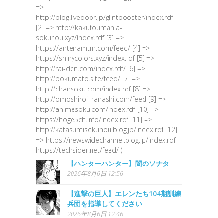
=>
http://blog.livedoor.jp/glintbooster/index.rdf
[2] => http://kakutoumania-
sokuhou.xyz/index.rdf [3] =>
https://antenamtm.com/feed/ [4] =>
https://shinycolors.xyz/index.rdf [5] =>
http://rai-den.com/index.rdf/ [6] =>
http://bokumato.site/feed/ [7] =>
http://chansoku.com/index.rdf [8] =>
http://omoshiroi-hanashi.com/feed [9] =>
http://animesoku.com/index.rdf [10] =>
https://hoge5ch.info/index.rdf [11] =>
http://katasumisokuhou.blog.jp/index.rdf [12]
=> https://newswidechannel.blog.jp/index.rdf
https://techsider.net/feed/ )
【ハンターハンター】闇のソナタ
2026年8月6日 12:56
【進撃の巨人】エレンたち104期訓練
兵団を指導してください
2026年8月6日 12:46