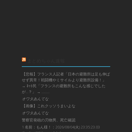
まとめちゃん速報
【悲報】フランス人記者「日本の避難所は足も伸ば
せず異常！戦闘機やミサイルより避難所設備！」
→ ﾈｯﾄ民「フランスの避難所もこんな感じでした
が…？」 → ………
オワタあんてな
【画像】これクッソうまいよな
オワタあんてな
警察官発砲の刃物男、死亡確認
1 名前：もん様！：2026/08/04(火) 23:35:23.03