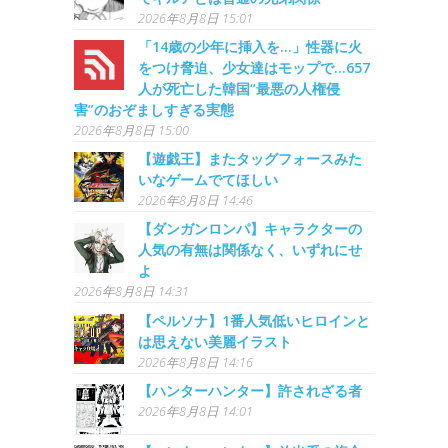
2026年8月8日 15:01
「14歳の少年に挿入を…」性器に火
をつけ脅迫、少女達はモップで…657
人が死亡した韓国“最悪の人権侵
害”のおぞましすぎる実態
2026年8月8日 15:00
【遊戯王】またタッグフォースみた
いなゲームでてほしい
2026年8月8日 14:46
【ダンガンロンパ】キャラクターの
人気の有無は関係なく、いずれにせ
よ
2026年8月8日 14:31
【ペルソナ】1番人気低いヒロインと
は思えない美麗イラスト
2026年8月8日 14:16
【ハンターハンター】許されざる者
2026年8月8日 14:01