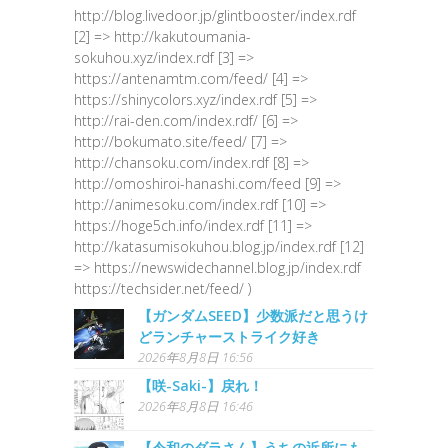
http://blog.livedoor.jp/glintbooster/index.rdf
[2] => http://kakutoumania-
sokuhou.xyz/index.rdf [3] =>
https://antenamtm.com/feed/ [4] =>
https://shinycolors.xyz/index.rdf [5] =>
http://rai-den.com/index.rdf/ [6] =>
http://bokumato.site/feed/ [7] =>
http://chansoku.com/index.rdf [8] =>
http://omoshiroi-hanashi.com/feed [9] =>
http://animesoku.com/index.rdf [10] =>
https://hoge5ch.info/index.rdf [11] =>
http://katasumisokuhou.blog.jp/index.rdf [12]
=> https://newswidechannel.blog.jp/index.rdf
https://techsider.net/feed/ )
【ガンダムSEED】少数派だと思うけ
どランチャーストライク好き
2026年8月8日 16:56
【咲-Saki-】戻れ！
2026年8月8日 16:46
【令和のダラさん】うちの近所にも