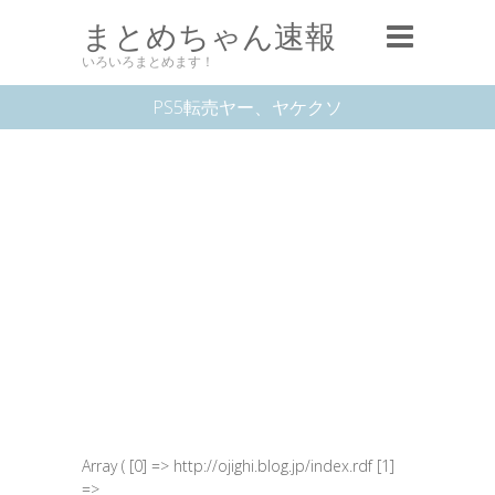
まとめちゃん速報
いろいろまとめます！
PS5転売ヤー、ヤケクソ
Array ( [0] => http://ojighi.blog.jp/index.rdf [1]
=>