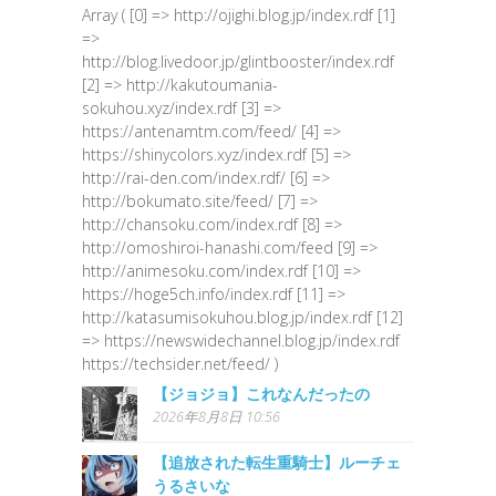
Array ( [0] => http://ojighi.blog.jp/index.rdf [1]
=>
http://blog.livedoor.jp/glintbooster/index.rdf
[2] => http://kakutoumania-
sokuhou.xyz/index.rdf [3] =>
https://antenamtm.com/feed/ [4] =>
https://shinycolors.xyz/index.rdf [5] =>
http://rai-den.com/index.rdf/ [6] =>
http://bokumato.site/feed/ [7] =>
http://chansoku.com/index.rdf [8] =>
http://omoshiroi-hanashi.com/feed [9] =>
http://animesoku.com/index.rdf [10] =>
https://hoge5ch.info/index.rdf [11] =>
http://katasumisokuhou.blog.jp/index.rdf [12]
=> https://newswidechannel.blog.jp/index.rdf
https://techsider.net/feed/ )
【ジョジョ】これなんだったの
2026年8月8日 10:56
【追放された転生重騎士】ルーチェ
うるさいな