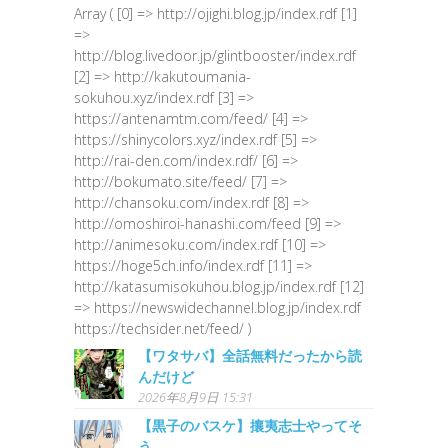
Array ( [0] => http://ojighi.blog.jp/index.rdf [1]
=>
http://blog.livedoor.jp/glintbooster/index.rdf
[2] => http://kakutoumania-
sokuhou.xyz/index.rdf [3] =>
https://antenamtm.com/feed/ [4] =>
https://shinycolors.xyz/index.rdf [5] =>
http://rai-den.com/index.rdf/ [6] =>
http://bokumato.site/feed/ [7] =>
http://chansoku.com/index.rdf [8] =>
http://omoshiroi-hanashi.com/feed [9] =>
http://animesoku.com/index.rdf [10] =>
https://hoge5ch.info/index.rdf [11] =>
http://katasumisokuhou.blog.jp/index.rdf [12]
=> https://newswidechannel.blog.jp/index.rdf
https://techsider.net/feed/ )
【ワタサバ】全話無料だったから読
んだけど
2026年8月9日 15:31
【黒子のバスケ】攘夷志士やってそ
う