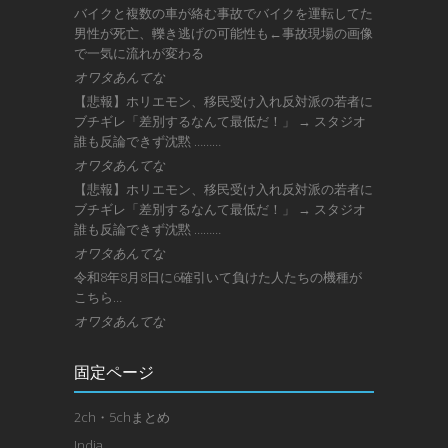
バイクと複数の車が絡む事故でバイクを運転してた
男性が死亡、轢き逃げの可能性も←事故現場の画像
で一気に流れが変わる
オワタあんてな
【悲報】ホリエモン、移民受け入れ反対派の若者に
ブチギレ「差別するなんて最低だ！」 → スタジオ
誰も反論できず沈黙 ………
オワタあんてな
【悲報】ホリエモン、移民受け入れ反対派の若者に
ブチギレ「差別するなんて最低だ！」 → スタジオ
誰も反論できず沈黙 ………
オワタあんてな
令和8年8月8日に6確引いて負けた人たちの機種が
こちら…
オワタあんてな
固定ページ
2ch・5chまとめ
India