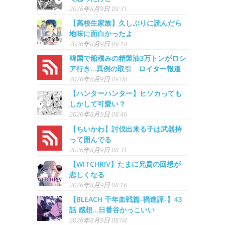
2026年8月9日 09:31
【高校生家族】久しぶりに読んだら
地味に面白かったよ
2026年8月9日 09:18
韓国で船積みの精製油3万トンがロシ
ア行き…異例の取引 ロイター報道
2026年8月9日 09:00
【ハンターハンター】ヒソカっても
しかして可愛い？
2026年8月9日 08:46
【ちいかわ】討伐出来る子は武器持
って囲んでる
2026年8月9日 08:31
【WITCHRIV】たまに兄貴の回想が
恋しくなる
2026年8月9日 08:16
【BLEACH 千年血戦篇-禍進譚-】43
話 感想...日番谷かっこいい
2026年8月9日 08:04