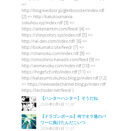
=>
http://blog.livedoor.jp/glintbooster/index.rdf
[2] => http://kakutoumania-
sokuhou.xyz/index.rdf [3] =>
https://antenamtm.com/feed/ [4] =>
https://shinycolors.xyz/index.rdf [5] =>
http://rai-den.com/index.rdf/ [6] =>
http://bokumato.site/feed/ [7] =>
http://chansoku.com/index.rdf [8] =>
http://omoshiroi-hanashi.com/feed [9] =>
http://animesoku.com/index.rdf [10] =>
https://hoge5ch.info/index.rdf [11] =>
http://katasumisokuhou.blog.jp/index.rdf [12]
=> https://newswidechannel.blog.jp/index.rdf
https://techsider.net/feed/ )
【ハンターハンター】そうだね
2026年8月9日 11:39
【ドラゴンボール】何でオラ達のパ
ワーに負けたんだこいつ
2026年8月9日 11:21