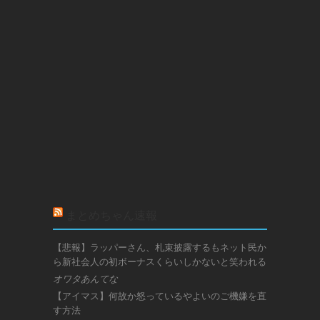
まとめちゃん速報
【悲報】ラッパーさん、札束披露するもネット民か
ら新社会人の初ボーナスくらいしかないと笑われる
オワタあんてな
【アイマス】何故か怒っているやよいのご機嫌を直
す方法