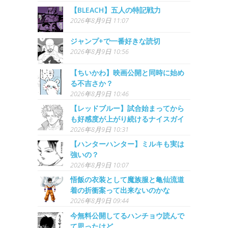
【BLEACH】五人の特記戦力
2026年8月9日 11:07
ジャンプ+で一番好きな読切
2026年8月9日 10:56
【ちいかわ】映画公開と同時に始め
る不吉さか？
2026年8月9日 10:46
【レッドブルー】試合始まってから
も好感度が上がり続けるナイスガイ
2026年8月9日 10:31
【ハンターハンター】ミルキも実は
強いの？
2026年8月9日 10:07
悟飯の衣装として魔族服と亀仙流道
着の折衝案って出来ないのかな
2026年8月9日 09:44
今無料公開してるハンチョウ読んで
て思ったけど