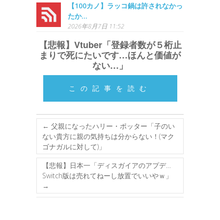
【100カノ】ラッコ鍋は許されなかっ
たか…
2026年8月7日 11:52
【悲報】Vtuber「登録者数が５桁止
まりで死にたいです…ほんと価値が
ない…」
この記事を読む
←
父親になったハリー・ポッター「子のい
ない貴方に親の気持ちは分からない！(マク
ゴナガルに対して)」
【悲報】日本一「ディスガイアのアプデ…
Switch版は売れてねーし放置でいいやｗ」
→