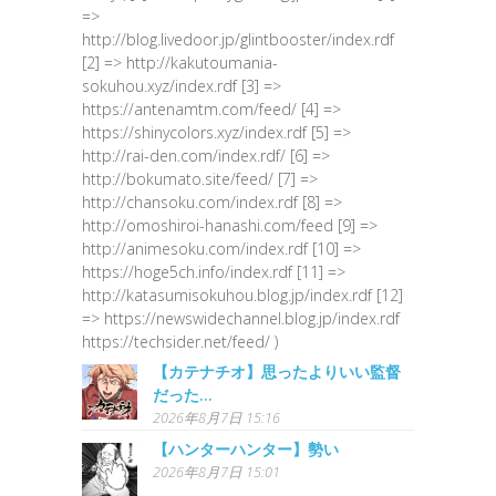
=>
http://blog.livedoor.jp/glintbooster/index.rdf
[2] => http://kakutoumania-
sokuhou.xyz/index.rdf [3] =>
https://antenamtm.com/feed/ [4] =>
https://shinycolors.xyz/index.rdf [5] =>
http://rai-den.com/index.rdf/ [6] =>
http://bokumato.site/feed/ [7] =>
http://chansoku.com/index.rdf [8] =>
http://omoshiroi-hanashi.com/feed [9] =>
http://animesoku.com/index.rdf [10] =>
https://hoge5ch.info/index.rdf [11] =>
http://katasumisokuhou.blog.jp/index.rdf [12]
=> https://newswidechannel.blog.jp/index.rdf
https://techsider.net/feed/ )
【カテナチオ】思ったよりいい監督
だった…
2026年8月7日 15:16
【ハンターハンター】勢い
2026年8月7日 15:01