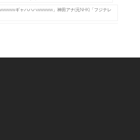
wwwギャハハハwwwww」神田アナ(元NHK)「フジテレ