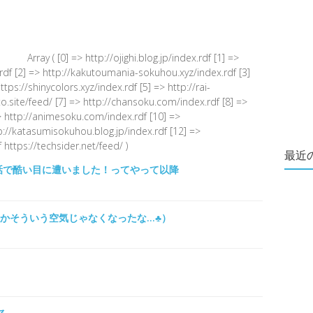
Array ( [0] => http://ojighi.blog.jp/index.rdf [1] =>
.rdf [2] => http://kakutoumania-sokuhou.xyz/index.rdf [3]
s://shinycolors.xyz/index.rdf [5] => http://rai-
.site/feed/ [7] => http://chansoku.com/index.rdf [8] =>
 http://animesoku.com/index.rdf [10] =>
tp://katasumisokuhou.blog.jp/index.rdf [12] =>
 https://techsider.net/feed/ )
最近
話で酷い目に遭いました！ってやって以降
とかそういう空気じゃなくなったな…♣）