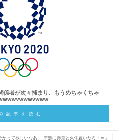
関係者が次々捕まり、もうめちゃくちゃ
vwwwvwwwvwww
の記事を読む
さ分かって欲しいなあ……序盤に赤鬼と火牛置いたろ！ｗ」