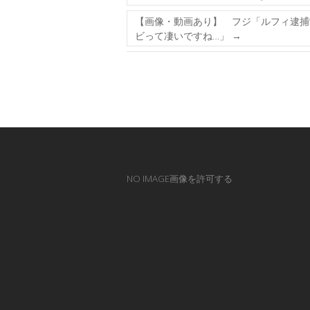
【画像・動画あり】 フジ「ルフィ逮捕ww
ビって凄いですね…」
→
NO IMAGE画像を許可する