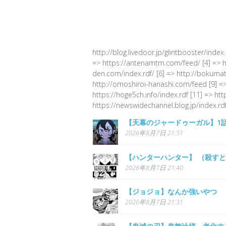
http://blog.livedoor.jp/glintbooster/index
=> https://antenamtm.com/feed/ [4] => http
den.com/index.rdf/ [6] => http://bokumato
http://omoshiroi-hanashi.com/feed [9] =>
https://hoge5ch.info/index.rdf [11] => ht
https://newswidechannel.blog.jp/index.rdf
【天幕のジャードゥーガル】1
2026年8月7日 21:51
【ハンターハンター】 （殺す
2026年8月7日 21:40
【ジョジョ】なんか強いやつ
2026年8月7日 21:31