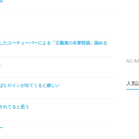
る
したユーチューバーによる「正義連の名誉毀損」認める
NO 
…
人気
ぱヒロインが出てくると嬉しい
されてると思う
ー