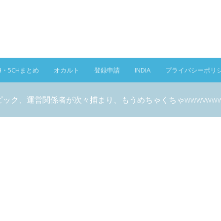
H・5CHまとめ
オカルト
登録申請
INDIA
プライバシーポリ
ック、運営関係者が次々捕まり、もうめちゃくちゃwwwvwwwv