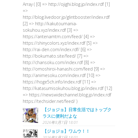
Array ( [0] => http://ojighi.blog.jp/index.rdf [1]
=>
http://blog.livedoor.jp/glintbooster/index.rdf
[2] => http://kakutoumania-
sokuhou.xyz/index.rdf [3] =>
https://antenamtm.com/feed/ [4] =>
https://shinycolors.xyz/index.rdf [5] =>
http://rai-den.com/index.rdf/ [6] =>
http://bokumato.site/feed/ [7] =>
http://chansoku.com/index.rdf [8] =>
http://omoshiroi-hanashi.com/feed [9] =>
http://animesoku.com/index.rdf [10] =>
https://hoge5ch.info/index.rdf [11] =>
http://katasumisokuhou.blog.jp/index.rdf [12]
=> https://newswidechannel.blog.jp/index.rdf
https://techsider.net/feed/ )
【ジョジョ】日常生活ではトップク
ラスに便利だよな
2026年8月7日 18:01
【ジョジョ】ワムウ！！
2026年8月7日 18:01