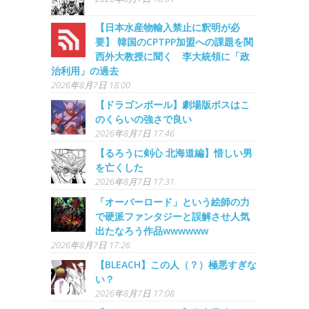
【日本水産物輸入禁止に釈明が必
要】 韓国のCPTPP加盟への課題を関
西外大教授に聞く 李大統領に「政
治利用」の過去
2026年8月7日 18:00
【ドラゴンボール】劇場版ボスはこ
のくらいの強さで良い
2026年8月7日 17:46
【るろうに剣心 北海道編】惜しい男
を亡くした
2026年8月7日 17:31
「オーバーロード」という絵師の力
で硬派ファンタジーと誤解させ人気
出たなろう作品wwwwww
2026年8月7日 17:26
【BLEACH】この人（？）極悪すぎな
い？
2026年8月7日 17:08