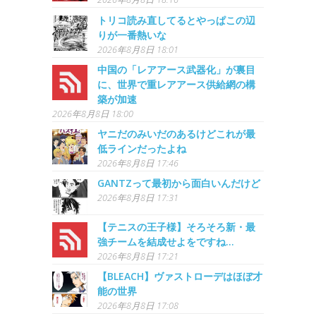
トリコ読み直してるとやっぱこの辺
りが一番熱いな
2026年8月8日 18:01
中国の「レアアース武器化」が裏目
に、世界で重レアアース供給網の構
築が加速
2026年8月8日 18:00
ヤニだのみいだのあるけどこれが最
低ラインだったよね
2026年8月8日 17:46
GANTZって最初から面白いんだけど
2026年8月8日 17:31
【テニスの王子様】そろそろ新・最
強チームを結成せよをですね…
2026年8月8日 17:21
【BLEACH】ヴァストローデはほぼ才
能の世界
2026年8月8日 17:08