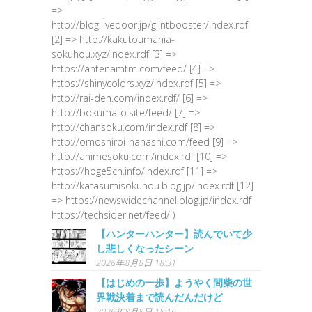
=>
http://blog.livedoor.jp/glintbooster/index.rdf
[2] => http://kakutoumania-
sokuhou.xyz/index.rdf [3] =>
https://antenamtm.com/feed/ [4] =>
https://shinycolors.xyz/index.rdf [5] =>
http://rai-den.com/index.rdf/ [6] =>
http://bokumato.site/feed/ [7] =>
http://chansoku.com/index.rdf [8] =>
http://omoshiroi-hanashi.com/feed [9] =>
http://animesoku.com/index.rdf [10] =>
https://hoge5ch.info/index.rdf [11] =>
http://katasumisokuhou.blog.jp/index.rdf [12]
=> https://newswidechannel.blog.jp/index.rdf
https://techsider.net/feed/ )
【ハンターハンター】読んでいて少
し悲しくなったシーン
2026年8月8日 18:31
【はじめの一歩】ようやく間柴の世
界戦決着まで読んだんだけど
2026年8月8日 18:16