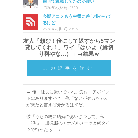
週刊で連載してたのが凄い
2026年8月8日 20:55
今期アニメもう中盤に差し掛かって
るけど
2026年8月8日 20:46
友人「頼む！倍にして返すから5マン
貸してくれ！」ワイ「はいよ（縁切
り料やな…）」→結果ｗ
この記事を読む
←
俺「社長に繋いでくれ」受付「アポイン
トはありますか？」俺「ないがタカちゃん
が来たと言えば分かるはずだ」
彼「うちの親に結婚のあいさつして」私
「OK」→勝負服のエナメルスーツと網タイ
ツで行ったら…
→