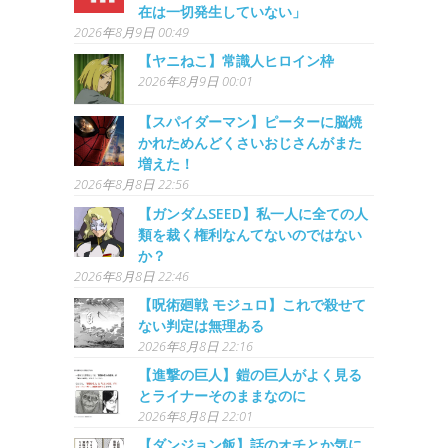
在は一切発生していない」
2026年8月9日 00:49
【ヤニねこ】常識人ヒロイン枠
2026年8月9日 00:01
【スパイダーマン】ピーターに脳焼
かれためんどくさいおじさんがまた
増えた！
2026年8月8日 22:56
【ガンダムSEED】私一人に全ての人
類を裁く権利なんてないのではない
か？
2026年8月8日 22:46
【呪術廻戦 モジュロ】これで殺せて
ない判定は無理ある
2026年8月8日 22:16
【進撃の巨人】鎧の巨人がよく見る
とライナーそのままなのに
2026年8月8日 22:01
【ダンジョン飯】話のオチとか気に