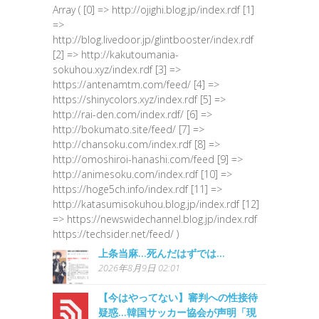
Array ( [0] => http://ojighi.blog.jp/index.rdf [1]
=>
http://blog.livedoor.jp/glintbooster/index.rdf
[2] => http://kakutoumania-
sokuhou.xyz/index.rdf [3] =>
https://antenamtm.com/feed/ [4] =>
https://shinycolors.xyz/index.rdf [5] =>
http://rai-den.com/index.rdf/ [6] =>
http://bokumato.site/feed/ [7] =>
http://chansoku.com/index.rdf [8] =>
http://omoshiroi-hanashi.com/feed [9] =>
http://animesoku.com/index.rdf [10] =>
https://hoge5ch.info/index.rdf [11] =>
http://katasumisokuhou.blog.jp/index.rdf [12]
=> https://newswidechannel.blog.jp/index.rdf
https://techsider.net/feed/ )
上条当麻…死んだはずでは…
2026年8月9日 02:01
【今はやってない】審判への性接待
疑惑…韓国サッカー協会が声明「現