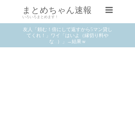
まとめちゃん速報
いろいろまとめます！
友人「頼む！倍にして返すから5マン貸し
てくれ！」ワイ「はいよ（縁切り料や
な…）」→結果ｗ