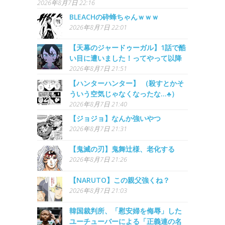
2026年8月7日 22:16
BLEACHの砕蜂ちゃんｗｗｗ
2026年8月7日 22:01
【天幕のジャードゥーガル】1話で酷
い目に遭いました！ってやって以降
2026年8月7日 21:51
【ハンターハンター】 （殺すとかそ
ういう空気じゃなくなったな…♣）
2026年8月7日 21:40
【ジョジョ】なんか強いやつ
2026年8月7日 21:31
【鬼滅の刃】鬼舞辻様、老化する
2026年8月7日 21:26
【NARUTO】この親父強くね？
2026年8月7日 21:03
韓国裁判所、「慰安婦を侮辱」した
ユーチューバーによる「正義連の名