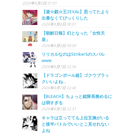
2026年8月8日 01:01
【遊☆戯☆王ZEXAL】思ってたより
出番なくてびっくりした
2026年8月8日 00:01
【朝鮮日報】幻となった「女性天
皇」
2026年8月8日 00:00
リリカルなのはStrikerSのスバル
www
2026年8月7日 22:56
【ドラゴンボール超】ゴクウブラッ
クいいよね...
2026年8月7日 22:46
【BLEACH】ちょっと総隊長務めるに
は弱すぎる
2026年8月7日 22:31
キャラは立ってても上位互換がいる
と後半バトルでいいとこ見せれない
よね