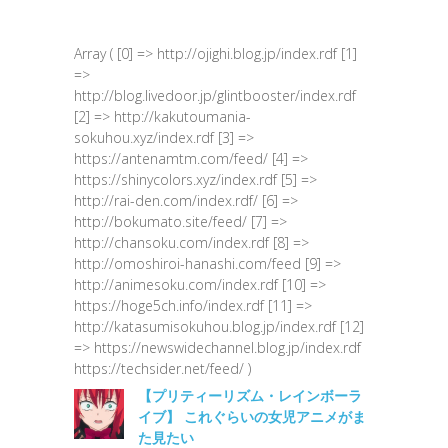
Array ( [0] => http://ojighi.blog.jp/index.rdf [1]
=>
http://blog.livedoor.jp/glintbooster/index.rdf
[2] => http://kakutoumania-
sokuhou.xyz/index.rdf [3] =>
https://antenamtm.com/feed/ [4] =>
https://shinycolors.xyz/index.rdf [5] =>
http://rai-den.com/index.rdf/ [6] =>
http://bokumato.site/feed/ [7] =>
http://chansoku.com/index.rdf [8] =>
http://omoshiroi-hanashi.com/feed [9] =>
http://animesoku.com/index.rdf [10] =>
https://hoge5ch.info/index.rdf [11] =>
http://katasumisokuhou.blog.jp/index.rdf [12]
=> https://newswidechannel.blog.jp/index.rdf
https://techsider.net/feed/ )
【プリティーリズム・レインボーラ
イブ】 これぐらいの女児アニメがま
た見たい