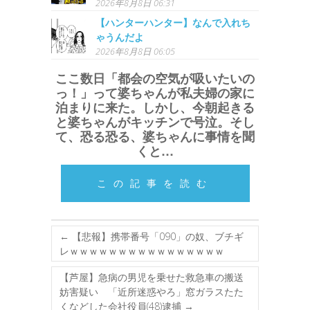
2026年8月8日 06:31
【ハンターハンター】なんで入れち
ゃうんだよ
2026年8月8日 06:05
ここ数日「都会の空気が吸いたいの
っ！」って婆ちゃんが私夫婦の家に
泊まりに来た。しかし、今朝起きる
と婆ちゃんがキッチンで号泣。そし
て、恐る恐る、婆ちゃんに事情を聞
くと…
この記事を読む
←
【悲報】携帯番号「090」の奴、ブチギ
レｗｗｗｗｗｗｗｗｗｗｗｗｗｗｗｗ
【芦屋】急病の男児を乗せた救急車の搬送
妨害疑い 「近所迷惑やろ」窓ガラスたた
くなどした会社役員(48)逮捕
→