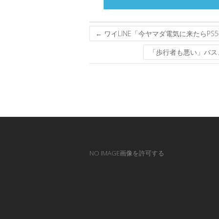
←
ワイLINE「今ヤマダ電気に来たらPS
「歩行者も悪い」バス
NO IMAGE画像を許可する