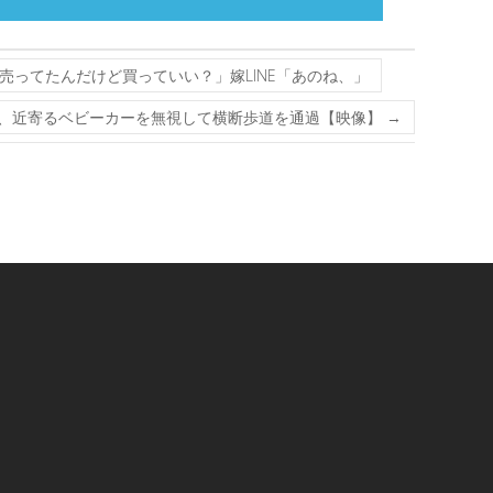
5売ってたんだけど買っていい？」嫁LINE「あのね、」
、近寄るベビーカーを無視して横断歩道を通過【映像】
→