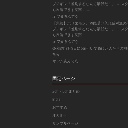
ブチギレ「差別するなんて最低だ！」 → ス
も反論できず沈黙 ………
オワタあんてな
【悲報】ホリエモン、移民受け入れ反対派の
ブチギレ「差別するなんて最低だ！」 → ス
も反論できず沈黙 ………
オワタあんてな
令和8年8月8日に6確引いて負けた人たちの機
ちら…
オワタあんてな
固定ページ
2ch・5chまとめ
India
おすすめ
オカルト
サンプルページ