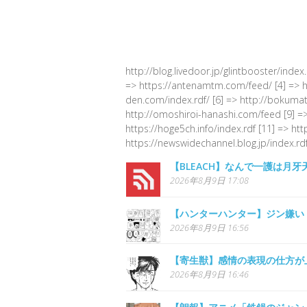
http://blog.livedoor.jp/glintbooster/index
=> https://antenamtm.com/feed/ [4] => http
den.com/index.rdf/ [6] => http://bokumato
http://omoshiroi-hanashi.com/feed [9] =>
https://hoge5ch.info/index.rdf [11] => ht
https://newswidechannel.blog.jp/index.rdf
【BLEACH】なんで一護は月
2026年8月9日 17:08
【ハンターハンター】ジン嫌い
2026年8月9日 16:56
【寄生獣】感情の表現の仕方が
2026年8月9日 16:46