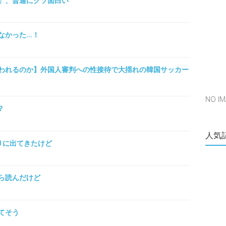
」、普通にクソ面白い
なかった…！
われるのか】外国人審判への性接待で大揺れの韓国サッカー
NO 
？
人気
りに出てきたけど
ら読んだけど
てそう