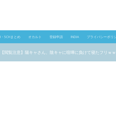
H・5CHまとめ
オカルト
登録申請
INDIA
プライバシーポリ
【閲覧注意】陽キャさん、陰キャに喧嘩に負けて寝たフリｗｗ