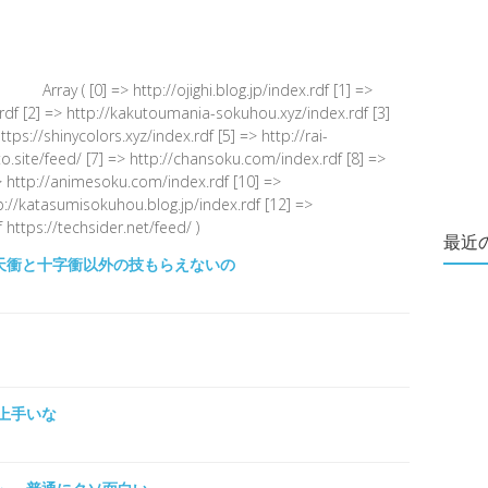
Array ( [0] => http://ojighi.blog.jp/index.rdf [1] =>
.rdf [2] => http://kakutoumania-sokuhou.xyz/index.rdf [3]
s://shinycolors.xyz/index.rdf [5] => http://rai-
.site/feed/ [7] => http://chansoku.com/index.rdf [8] =>
 http://animesoku.com/index.rdf [10] =>
tp://katasumisokuhou.blog.jp/index.rdf [12] =>
 https://techsider.net/feed/ )
最近
牙天衝と十字衝以外の技もらえないの
上手いな