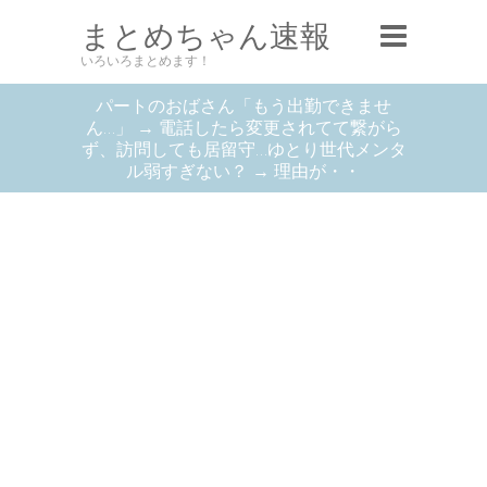
まとめちゃん速報
いろいろまとめます！
パートのおばさん「もう出勤できませ
ん…」 → 電話したら変更されてて繋がら
ず、訪問しても居留守…ゆとり世代メンタ
ル弱すぎない？ → 理由が・・