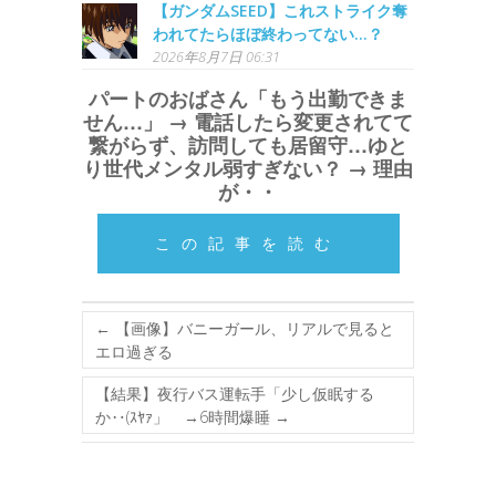
【ガンダムSEED】これストライク奪
われてたらほぼ終わってない…？
2026年8月7日 06:31
パートのおばさん「もう出勤できま
せん…」 → 電話したら変更されてて
繋がらず、訪問しても居留守…ゆと
り世代メンタル弱すぎない？ → 理由
が・・
この記事を読む
←
【画像】バニーガール、リアルで見ると
エロ過ぎる
【結果】夜行バス運転手「少し仮眠する
か‥(ｽﾔｧ」 →6時間爆睡
→