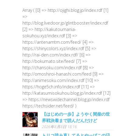
Array ( [0] => http://ojighi.blog.jp/index.rdf [1]
=>
http://blog.livedoor.jp/glintbooster/index.rdf
[2] => http://kakutoumania-
sokuhou.xyz/index.rdf [3] =>
https://antenamtm.com/feed/ [4] =>
https://shinycolors.xyz/index.rdf [5] =>
http://rai-den.com/index.rdf/ [6] =>
http://bokumato.site/feed/ [7] =>
http://chansoku.com/index.rdf [8] =>
http://omoshiroi-hanashi.com/feed [9] =>
http://animesoku.com/index.rdf [10] =>
https://hoge5ch.info/index.rdf [11] =>
http://katasumisokuhou.blog.jp/index.rdf [12]
=> https://newswidechannel.blog.jp/index.rdf
https://techsider.net/feed/ )
【はじめの一歩】ようやく間柴の世
界戦決着まで読んだんだけど
2026年8月8日 18:16
トリコ読み直してるとやっぱこの辺