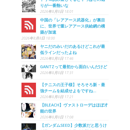
りが一番熱いな
2026年8月8日 18:01
中国の「レアアース武器化」が裏目
に、世界で重レアアース供給網の構
築が加速
2026年8月8日 18:00
ヤニだのみいだのあるけどこれが最
低ラインだったよね
2026年8月8日 17:46
GANTZって最初から面白いんだけど
2026年8月8日 17:31
【テニスの王子様】そろそろ新・最
強チームを結成せよをですね…
2026年8月8日 17:21
【BLEACH】ヴァストローデはほぼ才
能の世界
2026年8月8日 17:08
【ガンダムSEED】少数派だと思うけ