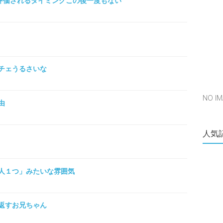
が評価されるタイミングこの後一度もない
チェうるさいな
NO 
由
人気
人１つ」みたいな雰囲気
返すお兄ちゃん