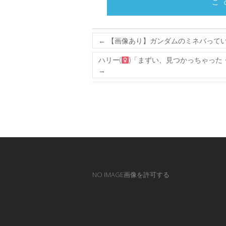
こ
←
【画像あり】ガンダムのミネバって
ハリー(
)「まずい、見つかっちゃっ
→
NO IMAGE画像を許可する