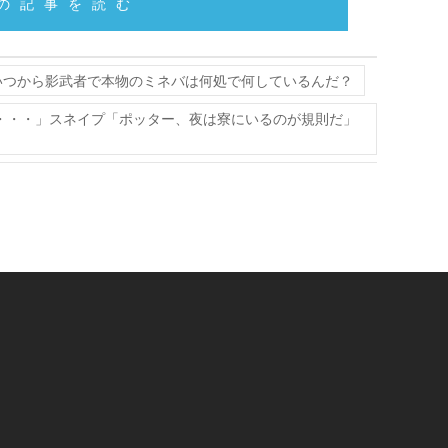
の記事を読む
いつから影武者で本物のミネバは何処で何しているんだ？
た・・・」スネイプ「ポッター、夜は寮にいるのが規則だ」