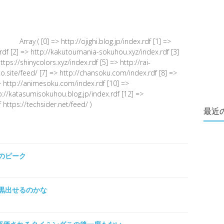
Array ( [0] => http://ojighi.blog.jp/index.rdf [1] =>
.rdf [2] => http://kakutoumania-sokuhou.xyz/index.rdf [3]
s://shinycolors.xyz/index.rdf [5] => http://rai-
.site/feed/ [7] => http://chansoku.com/index.rdf [8] =>
 http://animesoku.com/index.rdf [10] =>
tp://katasumisokuhou.blog.jp/index.rdf [12] =>
 https://techsider.net/feed/ )
最近
のピーク
黒出せるのかな