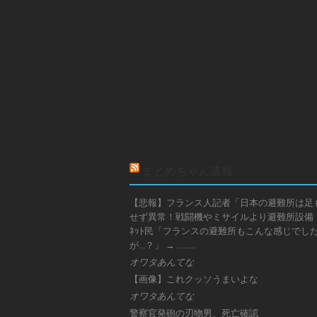
まとめちゃん速報
【悲報】フランス人記者「日本の避難所は足
せず異常！戦闘機やミサイルより避難所設備！
ﾈｯﾄ民「フランスの避難所もこんな感じでし
が…？」 → ………
オワタあんてな
【画像】これクッソうまいよな
オワタあんてな
警察官発砲の刃物男、死亡確認