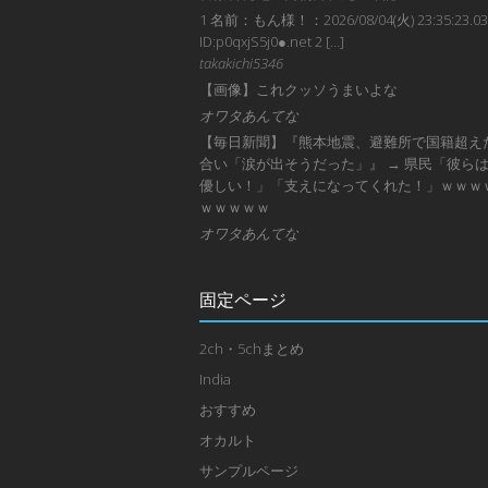
1 名前：もん様！：2026/08/04(火) 23:35:23.03
ID:p0qxjS5j0●.net 2 […]
takakichi5346
【画像】これクッソうまいよな
オワタあんてな
【毎日新聞】『熊本地震、避難所で国籍超え
合い「涙が出そうだった」』 → 県民「彼ら
優しい！」「支えになってくれた！」ｗｗｗ
ｗｗｗｗｗ
オワタあんてな
固定ページ
2ch・5chまとめ
India
おすすめ
オカルト
サンプルページ