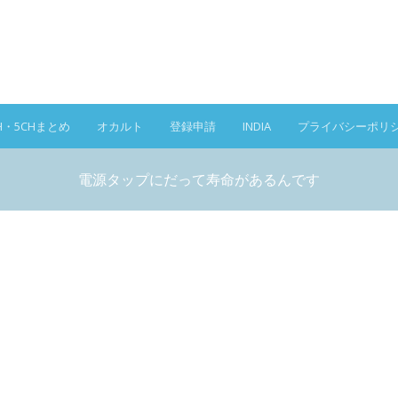
H・5CHまとめ
オカルト
登録申請
INDIA
プライバシーポリ
電源タップにだって寿命があるんです