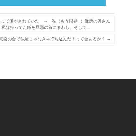
まで働かされていた → 私（もう限界…）近所の奥さん
 私は持ってた鎌を旦那の首にまわし、そして……
京楽の台で仏壇じゃなきゃ打ち込んだ！って台あるか？
→