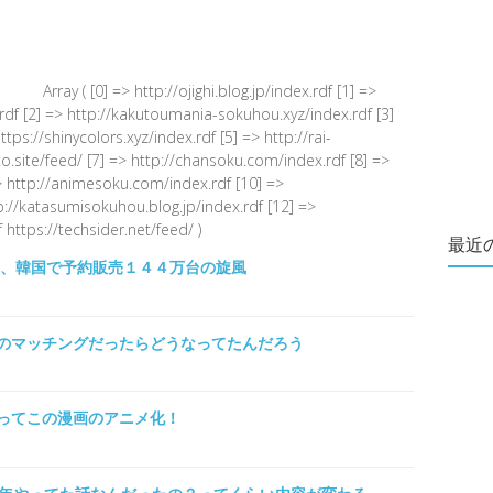
Array ( [0] => http://ojighi.blog.jp/index.rdf [1] =>
.rdf [2] => http://kakutoumania-sokuhou.xyz/index.rdf [3]
s://shinycolors.xyz/index.rdf [5] => http://rai-
.site/feed/ [7] => http://chansoku.com/index.rdf [8] =>
 http://animesoku.com/index.rdf [10] =>
tp://katasumisokuhou.blog.jp/index.rdf [12] =>
 https://techsider.net/feed/ )
最近
８、韓国で予約販売１４４万台の旋風
のマッチングだったらどうなってたんだろう
ってこの漫画のアニメ化！