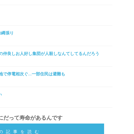
マの縄張り
の仲良しお人好し集団が人殺しなんてしてるんだろう
地で停電相次ぐ…一部住民は避難も
い
にだって寿命があるんです
の記事を読む