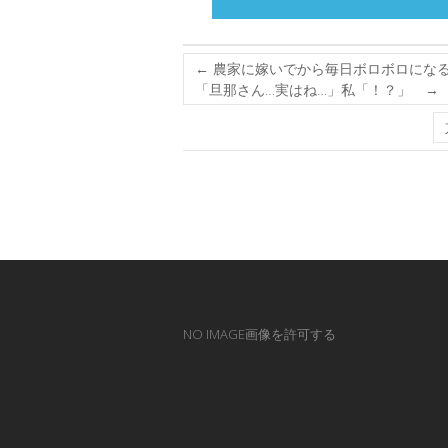
←
農家に嫁いでから毎日ボロボロになる
「旦那さん…実はね…」私「！？」 →
NO IMAGE画像を許可する