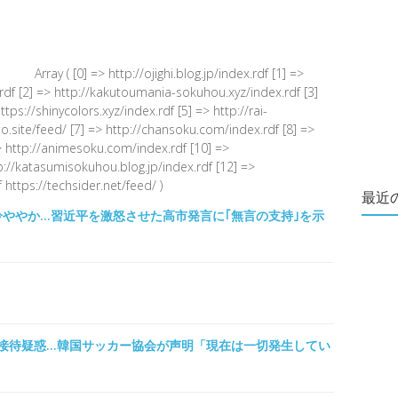
Array ( [0] => http://ojighi.blog.jp/index.rdf [1] =>
.rdf [2] => http://kakutoumania-sokuhou.xyz/index.rdf [3]
s://shinycolors.xyz/index.rdf [5] => http://rai-
.site/feed/ [7] => http://chansoku.com/index.rdf [8] =>
 http://animesoku.com/index.rdf [10] =>
tp://katasumisokuhou.blog.jp/index.rdf [12] =>
 https://techsider.net/feed/ )
最近
冷ややか…習近平を激怒させた高市発言に｢無言の支持｣を示
接待疑惑…韓国サッカー協会が声明「現在は一切発生してい