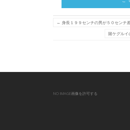
こ
←
身長１９９センチの男が５０センチ
賭ケグルイ
NO IMAGE画像を許可する