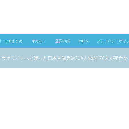
H・5CHまとめ
オカルト
登録申請
INDIA
プライバシーポリ
ウクライナへと渡った日本人傭兵約200人の内176人が死亡か