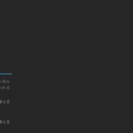
ト民か
われる
嫌を直
嫌を直