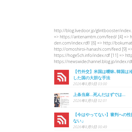
http://blog.livedoor.jp/glintbooster/index
=> https://antenamtm.com/feed/ [4] => http
den.com/index.rdf/ [6] => http://bokumato
http://omoshiroi-hanashi.com/feed [9] =>
https://hoge5ch.info/index.rdf [11] => ht
https://newswidechannel.blog.jp/index.rdf
【竹外交】米国は曖昧､韓国は
した国の大胆な手法
2026年8月9日 03:00
上条当麻…死んだはずでは…
2026年8月9日 02:01
【今はやってない】審判への性
ない」
2026年8月9日 00:49