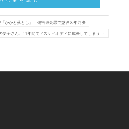
の記事を読む
差「かかと落とし」 傷害致死罪で懲役８年判決
の夢子さん、11年間でドスケベボディに成長してしまう
→