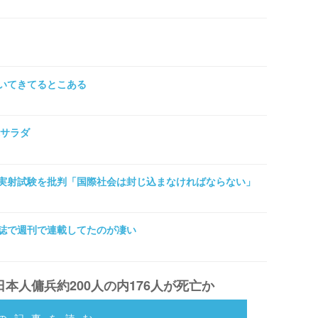
いてきてるとこある
れサラダ
実射試験を批判「国際社会は封じ込まなければならない」
誌で週刊で連載してたのが凄い
本人傭兵約200人の内176人が死亡か