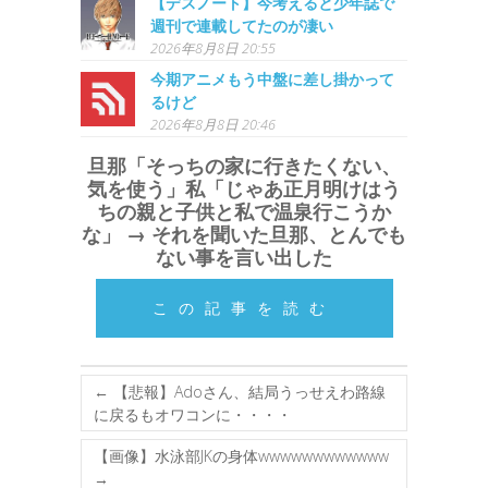
【デスノート】今考えると少年誌で
週刊で連載してたのが凄い
2026年8月8日 20:55
今期アニメもう中盤に差し掛かって
るけど
2026年8月8日 20:46
旦那「そっちの家に行きたくない、
気を使う」私「じゃあ正月明けはう
ちの親と子供と私で温泉行こうか
な」 → それを聞いた旦那、とんでも
ない事を言い出した
この記事を読む
←
【悲報】Adoさん、結局うっせえわ路線
に戻るもオワコンに・・・・
【画像】水泳部JKの身体wwwwwwwwwwww
→