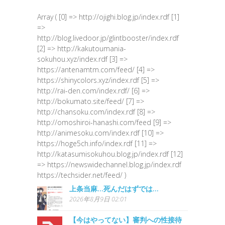
Array ( [0] => http://ojighi.blog.jp/index.rdf [1]
=>
http://blog.livedoor.jp/glintbooster/index.rdf
[2] => http://kakutoumania-
sokuhou.xyz/index.rdf [3] =>
https://antenamtm.com/feed/ [4] =>
https://shinycolors.xyz/index.rdf [5] =>
http://rai-den.com/index.rdf/ [6] =>
http://bokumato.site/feed/ [7] =>
http://chansoku.com/index.rdf [8] =>
http://omoshiroi-hanashi.com/feed [9] =>
http://animesoku.com/index.rdf [10] =>
https://hoge5ch.info/index.rdf [11] =>
http://katasumisokuhou.blog.jp/index.rdf [12]
=> https://newswidechannel.blog.jp/index.rdf
https://techsider.net/feed/ )
上条当麻…死んだはずでは…
2026年8月9日 02:01
【今はやってない】審判への性接待