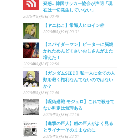
疑惑…韓国サッカー協会が声明「現
在は一切発生していない」
2026年8月9日 00:49
【ヤニねこ】常識人ヒロイン枠
2026年8月9日 00:01
【スパイダーマン】ピーターに脳焼
かれためんどくさいおじさんがまた
増えた！
2026年8月8日 22:56
【ガンダムSEED】私一人に全ての人
類を裁く権利なんてないのではない
か？
2026年8月8日 22:46
【呪術廻戦 モジュロ】これで殺せて
ない判定は無理ある
2026年8月8日 22:16
【進撃の巨人】鎧の巨人がよく見る
とライナーそのままなのに
2026年8月8日 22:01