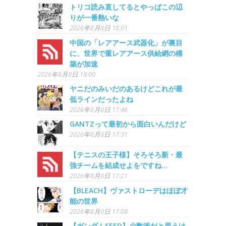
トリコ読み直してるとやっぱこの辺
りが一番熱いな
2026年8月8日 18:01
中国の「レアアース武器化」が裏目
に、世界で重レアアース供給網の構
築が加速
2026年8月8日 18:00
ヤニだのみいだのあるけどこれが最
低ラインだったよね
2026年8月8日 17:46
GANTZって最初から面白いんだけど
2026年8月8日 17:31
【テニスの王子様】そろそろ新・最
強チームを結成せよをですね…
2026年8月8日 17:21
【BLEACH】ヴァストローデはほぼ才
能の世界
2026年8月8日 17:08
【ガンダムSEED】少数派だと思うけ