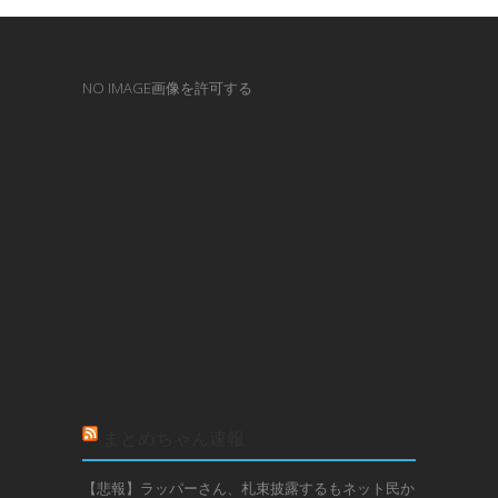
NO IMAGE画像を許可する
まとめちゃん速報
【悲報】ラッパーさん、札束披露するもネット民か