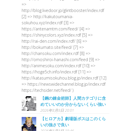
=>
http://blog.livedoor.jp/glintbooster/index.rdf
[2] => http://kakutoumania-
sokuhou.xyz/index.rdf [3] =>
https://antenamtm.com/feed/ [4] =>
https://shinycolors.xyz/index.rdf [5] =>
http://rai-den.com/index.rdf/ [6] =>
http://bokumato.site/feed/ [7] =>
http://chansoku.com/index.rdf [8] =>
http://omoshiroi-hanashi.com/feed [9] =>
http://animesoku.com/index.rdf [10] =>
https://hoge5ch.info/index.rdf [11] =>
http://katasumisokuhou.blog.jp/index.rdf [12]
=> https://newswidechannel.blog.jp/index.rdf
https://techsider.net/feed/ )
【鋼の錬金術師】人間カテゴリに含
めていいのか分からないくらい強い
2026年8月8日 20:01
【ヒロアカ】劇場版ボスはこのくら
いの強さで良い
2026年8月8日 19:46