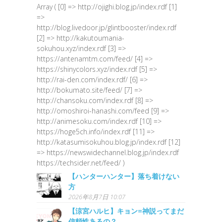
Array ( [0] => http://ojighi.blog.jp/index.rdf [1]
=>
http://blog.livedoor.jp/glintbooster/index.rdf
[2] => http://kakutoumania-
sokuhou.xyz/index.rdf [3] =>
https://antenamtm.com/feed/ [4] =>
https://shinycolors.xyz/index.rdf [5] =>
http://rai-den.com/index.rdf/ [6] =>
http://bokumato.site/feed/ [7] =>
http://chansoku.com/index.rdf [8] =>
http://omoshiroi-hanashi.com/feed [9] =>
http://animesoku.com/index.rdf [10] =>
https://hoge5ch.info/index.rdf [11] =>
http://katasumisokuhou.blog.jp/index.rdf [12]
=> https://newswidechannel.blog.jp/index.rdf
https://techsider.net/feed/ )
【ハンターハンター】落ち着けない
方
2026年8月7日 10:07
【涼宮ハルヒ】キョン=神説ってまだ
信頼性あるの？