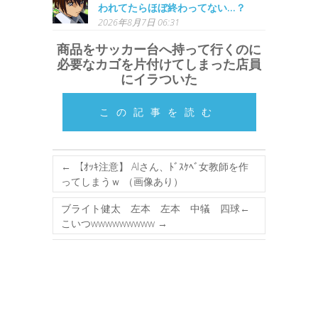
われてたらほぼ終わってない…？
2026年8月7日 06:31
商品をサッカー台へ持って行くのに
必要なカゴを片付けてしまった店員
にイラついた
この記事を読む
←
【ｵｯｷ注意】 AIさん、ﾄﾞｽｹﾍﾞ女教師を作
ってしまうｗ （画像あり）
ブライト健太 左本 左本 中犠 四球←
こいつwwwwwwwww
→