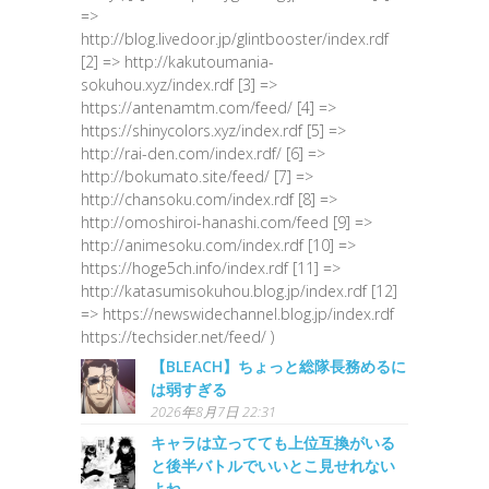
=>
http://blog.livedoor.jp/glintbooster/index.rdf
[2] => http://kakutoumania-
sokuhou.xyz/index.rdf [3] =>
https://antenamtm.com/feed/ [4] =>
https://shinycolors.xyz/index.rdf [5] =>
http://rai-den.com/index.rdf/ [6] =>
http://bokumato.site/feed/ [7] =>
http://chansoku.com/index.rdf [8] =>
http://omoshiroi-hanashi.com/feed [9] =>
http://animesoku.com/index.rdf [10] =>
https://hoge5ch.info/index.rdf [11] =>
http://katasumisokuhou.blog.jp/index.rdf [12]
=> https://newswidechannel.blog.jp/index.rdf
https://techsider.net/feed/ )
【BLEACH】ちょっと総隊長務めるに
は弱すぎる
2026年8月7日 22:31
キャラは立ってても上位互換がいる
と後半バトルでいいとこ見せれない
よね