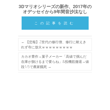
3Dマリオシリーズの新作、2017年の
オデッセイから9年間音沙汰なし
この記事を読む
←
【悲報】Z世代の修行僧、修行に耐えき
れず寺に放火ｗｗｗｗｗｗｗｗｗ
カカオ豊作→菓子メーカー「高値で掴んだ
在庫が捌けるまで要らね」&投機筋撤退→値
段1/5で農家餓死
→